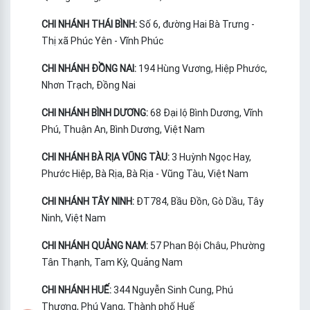
CHI NHÁNH THÁI BÌNH:
Số 6, đường Hai Bà Trưng -
Thị xã Phúc Yên - Vĩnh Phúc
CHI NHÁNH ĐỒNG NAI:
194 Hùng Vương, Hiệp Phước,
Nhơn Trạch, Đồng Nai
CHI NHÁNH BÌNH DƯƠNG:
68 Đại lộ Bình Dương, Vĩnh
Phú, Thuận An, Bình Dương, Việt Nam
CHI NHÁNH BÀ RỊA VŨNG TÀU:
3 Huỳnh Ngọc Hay,
Phước Hiệp, Bà Rịa, Bà Rịa - Vũng Tàu, Việt Nam
CHI NHÁNH TÂY NINH:
ĐT784, Bầu Đồn, Gò Dầu, Tây
Ninh, Việt Nam
CHI NHÁNH QUẢNG NAM:
57 Phan Bội Châu, Phường
Tân Thạnh, Tam Kỳ, Quảng Nam
CHI NHÁNH HUẾ:
344 Nguyễn Sinh Cung, Phú
Thượng, Phú Vang, Thành phố Huế