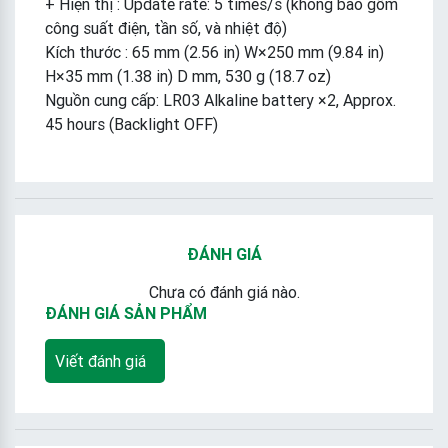
+ Hiện thị : Update rate: 5 times/s (không bao gồm
công suất điện, tần số, và nhiệt độ)
Kích thước : 65 mm (2.56 in) W×250 mm (9.84 in)
H×35 mm (1.38 in) D mm, 530 g (18.7 oz)
Nguồn cung cấp: LR03 Alkaline battery ×2, Approx.
45 hours (Backlight OFF)
ĐÁNH GIÁ
Chưa có đánh giá nào.
ĐÁNH GIÁ SẢN PHẨM
Viết đánh giá