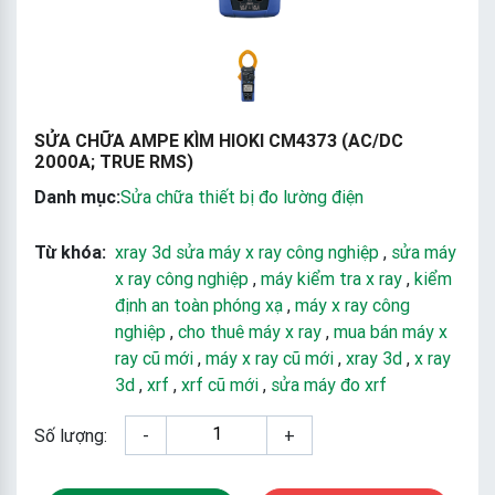
SỬA CHỮA AMPE KÌM HIOKI CM4373 (AC/DC
2000A; TRUE RMS)
Danh mục:
Sửa chữa thiết bị đo lường điện
Từ khóa:
xray 3d sửa máy x ray công nghiệp
,
sửa máy
x ray công nghiệp
,
máy kiểm tra x ray
,
kiểm
định an toàn phóng xạ
,
máy x ray công
nghiệp
,
cho thuê máy x ray
,
mua bán máy x
ray cũ mới
,
máy x ray cũ mới
,
xray 3d
,
x ray
3d
,
xrf
,
xrf cũ mới
,
sửa máy đo xrf
Số lượng:
-
+