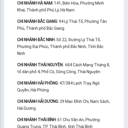
CHI NHÁNH HÀ NAM:
141, Biên Hòa, Phường Minh
Khai, Thành phố Phủ Lý, Hà Nam
CHI NHÁNH BẮC GIANG:
94 Lý Thái Tổ, Phường Tân
Phú, Thành phố Bắc Giang
CHI NHÁNH BẮC NINH:
Số 22, Đường Lý Thái Tổ,
Phường Đại Phúc, Thành phố Bắc Ninh, Tỉnh Bắc
Ninh
CHI NHÁNH THÁI NGUYÊN:
684 Cách Mạng Tháng 8,
tổ dân phố 4, Phố Cò, Sông Công, Thái Nguyên
CHI NHÁNH HẢI PHÒNG:
47/384 Lạch Tray, Ngô
Quyền, Hải Phòng
CHI NHÁNH HẢI DƯƠNG:
29 Mạc Đĩnh Chi, Nam Sách,
Hải Dương
CHI NHÁNH THÁI BÌNH:
61 Chu Văn An, Phường
Quang Trung, TP. Thái Bình, tỉnh Thái Bình