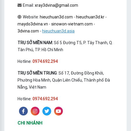
Email:
xray3dvina@gmail.com
Website:
hieuchuan3d.com
-
hieuchuan3d.kr
-
maydo3dvina.vn
-
sinowon-vietnam.com
-
3dvina.com
-
hieuchuan3d.asia
TRỤ SỞ MIỀN NAM:
Số 5 Đường T5, P. Tây Thạnh, Q.
Tân Phú, TP. Hồ Chí Minh
Hotline:
0974.692.294
TRỤ SỞ MIỀN TRUNG
: Số 17, Đường Đồng Khởi,
Phường Hòa Minh, Quận Liên Chiểu, Thành phố Đà
Nẵng, Việt Nam
Hotline:
0974.692.294
CHI NHÁNH