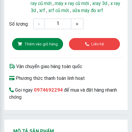
ray cũ mới
,
máy x ray cũ mới
,
xray 3d
,
x ray
3d
,
xrf
,
xrf cũ mới
,
sửa máy đo xrf
Số lượng:
-
+
Thêm vào giỏ hàng
Liên hệ
Vận chuyển giao hàng toàn quốc
Phương thức thanh toán linh hoạt
Gọi ngay
0974692294
để mua và đặt hàng nhanh
chóng
MÔ TẢ SẢN PHẨM