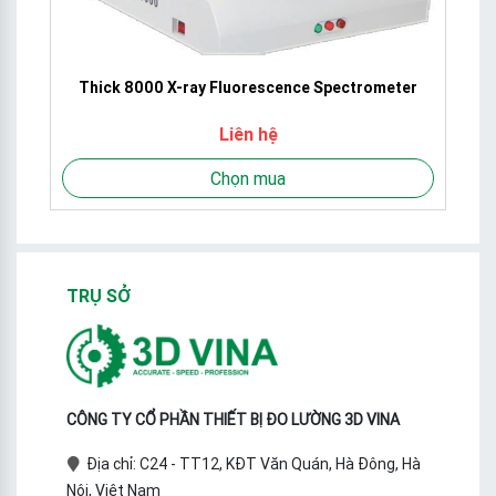
Thick 8000 X-ray Fluorescence Spectrometer
E
Liên hệ
Chọn mua
TRỤ SỞ
CÔNG TY CỔ PHẦN THIẾT BỊ ĐO LƯỜNG 3D VINA
Địa chỉ: C24 - TT12, KĐT Văn Quán, Hà Đông, Hà
Nội, Việt Nam