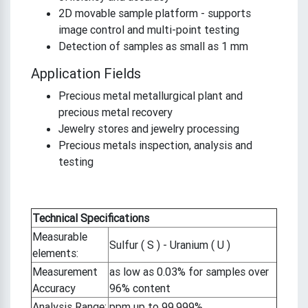
2D movable sample platform - supports
image control and multi-point testing
Detection of samples as small as 1 mm
Application Fields
Precious metal metallurgical plant and
precious metal recovery
Jewelry stores and jewelry processing
Precious metals inspection, analysis and
testing
Technical Specifications
Measurable
Sulfur ( S ) - Uranium ( U )
elements:
Measurement
as low as 0.03% for samples over
Accuracy
96% content
Analysis Range:
ppm up to 99.999%