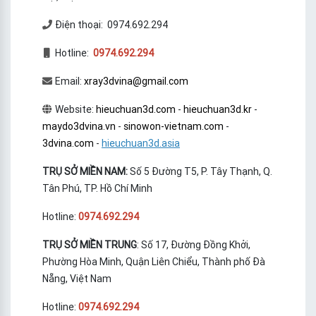
Điện thoại: 0974.692.294
Hotline:
0974.692.294
Email:
xray3dvina@gmail.com
Website:
hieuchuan3d.com
-
hieuchuan3d.kr
-
maydo3dvina.vn
-
sinowon-vietnam.com
-
3dvina.com
-
hieuchuan3d.asia
TRỤ SỞ MIỀN NAM:
Số 5 Đường T5, P. Tây Thạnh, Q.
Tân Phú, TP. Hồ Chí Minh
Hotline:
0974.692.294
TRỤ SỞ MIỀN TRUNG
: Số 17, Đường Đồng Khởi,
Phường Hòa Minh, Quận Liên Chiểu, Thành phố Đà
Nẵng, Việt Nam
Hotline:
0974.692.294