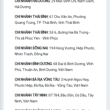
CHI NHÁNH HẢI DƯƠNG:
29 Mạc Đĩnh Chi, Nam Sách,
Hải Dương
CHI NHÁNH THÁI BÌNH:
61 Chu Văn An, Phường
Quang Trung, TP. Thái Bình, tỉnh Thái Bình
CHI NHÁNH THÁI BÌNH:
Số 6, đường Hai Bà Trưng -
Thị xã Phúc Yên - Vĩnh Phúc
CHI NHÁNH ĐỒNG NAI:
194 Hùng Vương, Hiệp Phước,
Nhơn Trạch, Đồng Nai
CHI NHÁNH BÌNH DƯƠNG:
68 Đại lộ Bình Dương, Vĩnh
Phú, Thuận An, Bình Dương, Việt Nam
CHI NHÁNH BÀ RỊA VŨNG TÀU:
3 Huỳnh Ngọc Hay,
Phước Hiệp, Bà Rịa, Bà Rịa - Vũng Tàu, Việt Nam
CHI NHÁNH TÂY NINH:
ĐT784, Bầu Đồn, Gò Dầu, Tây
Ninh, Việt Nam