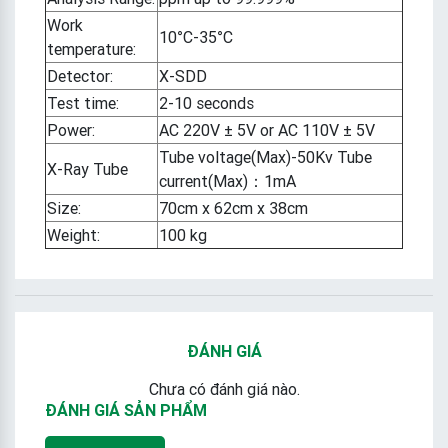
Work
10°C-35°C
temperature:
Detector:
X-SDD
Test time:
2-10 seconds
Power:
AC 220V ± 5V or AC 110V ± 5V
Tube voltage(Max)-50Kv Tube
X-Ray Tube
current(Max)：1mA
Size:
70cm x 62cm x 38cm
Weight:
100 kg
ĐÁNH GIÁ
Chưa có đánh giá nào.
ĐÁNH GIÁ SẢN PHẨM