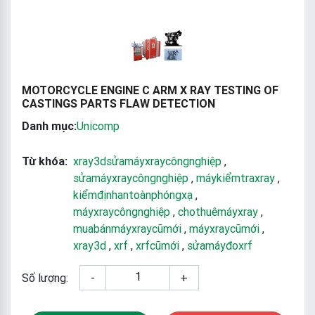
MOTORCYCLE ENGINE C ARM X RAY TESTING OF
CASTINGS PARTS FLAW DETECTION
Danh mục:
Unicomp
Từ khóa:
xray3dsửamáyxraycôngnghiệp
,
sửamáyxraycôngnghiệp
,
máykiểmtraxray
,
kiểmđịnhantoànphóngxạ
,
máyxraycôngnghiệp
,
chothuêmáyxray
,
muabánmáyxraycũmới
,
máyxraycũmới
,
xray3d
,
xrf
,
xrfcũmới
,
sửamáyđoxrf
Số lượng:
-
+