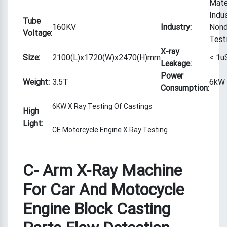
Mate
Indu
Tube
160KV
Industry:
Nond
Voltage:
Test
X-ray
Size:
2100(L)x1720(W)x2470(H)mm
< 1u
Leakage:
Power
Weight:
3.5T
6kW
Consumption:
6KW X Ray Testing Of Castings
High
Light:
CE Motorcycle Engine X Ray Testing
C- Arm X-Ray Machine
For Car And Motocycle
Engine Block Casting