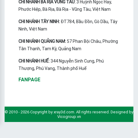
CHI NHÁNH BÀ RỊA VŨNG TÀU:
3 Huỳnh Ngọc Hay,
Phước Hiệp, Bà Rịa, Bà Rịa - Vũng Tàu, Việt Nam
CHI NHÁNH TÂY NINH:
ĐT784, Bầu Đồn, Gò Dầu, Tây
Ninh, Việt Nam
CHI NHÁNH QUẢNG NAM:
57 Phan Bội Châu, Phường
Tân Thạnh, Tam Kỳ, Quảng Nam
CHI NHÁNH HUẾ:
344 Nguyễn Sinh Cung, Phú
Thượng, Phú Vang, Thành phố Huế
FANPAGE
© 2010 - 2026 Copyright by xray3d.com. All rights reserved. Designed by
Vicogroup.vn