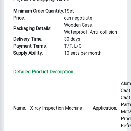
Minimum Order Quantity:
1Set
Price:
can negotiate
Wooden Case,
Packaging Details:
Waterproof, Anti-collision
Delivery Time:
30 days
Payment Terms:
T/T, L/C
Supply Ability:
10 sets per month
Detailed Product Description
Alum
Casti
Cast
Part
Name:
X-ray Inspection Machine
Application:
Meta
Prod
Refr