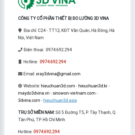
CÔNG TY CỔ PHẦN THIẾT BỊ ĐO LƯỜNG 3D VINA
Địa chỉ: C24 - TT12, KĐT Văn Quán, Hà Đông, Hà
Nội, Việt Nam
Điện thoại: 0974.692.294
Hotline:
0974.692.294
Email:
xray3dvina@gmail.com
Website:
hieuchuan3d.com
-
hieuchuan3d.kr
-
maydo3dvina.vn
-
sinowon-vietnam.com
-
3dvina.com
-
hieuchuan3d.asia
TRỤ SỞ MIỀN NAM:
Số 5 Đường T5, P. Tây Thạnh, Q.
Tân Phú, TP. Hồ Chí Minh
Hotline:
0974.692.294