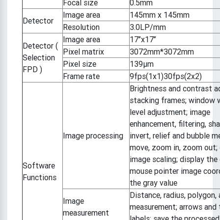
Focal size
0.5mm
Image area
145mm x 145mm
Detector
Resolution
3.0LP/mm
Image area
17’’x17’’
Detector (
Pixel matrix
3072mm*3072mm
Selection
Pixel size
139μm
FPD )
Frame rate
9fps(1x1)30fps(2x2)
Brightness and contrast a
stacking frames; window 
level adjustment; image
enhancement, filtering, sha
Image processing
invert, relief and bubble m
move, zoom in, zoom out; 
image scaling; display the
Software
mouse pointer image coor
Functions
the gray value
Distance, radius, polygon, 
Image
measurement; arrows and 
measurement
labels; save the processed