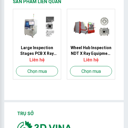
SẢN PHẨM LIÊN QUAN
or
Large Inspection
Wheel Hub Inspection
Stages PCB X Ray
NDT X Ray Equipment
D
e
Machine , Xray
480W / 1800W 225KV
,
Liên hệ
Liên hệ
Inspection Equipment
Lab Foundries
Super Sensitive
Chọn mua
Chọn mua
TRỤ SỞ