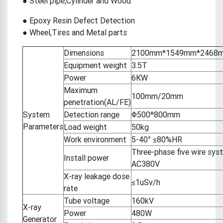
● Steel pipe,Cylinder and Wood
● Epoxy Resin Defect Detection
● Wheel,Tires and Metal parts
Dimensions
2100mm*1549mm*2468m
Equipment weight
3.5T
Power
6KW
Maximum
100mm/20mm
penetration(AL/FE)
System
Detection range
Φ500*800mm
Parameters
Load weight
50kg
Work environment
5-40° ≤80%HR
Three-phase five wire sys
Install power
AC380V
X-ray leakage dose
≤1uSv/h
rate
Tube voltage
160kV
X-ray
Power
480W
Generator