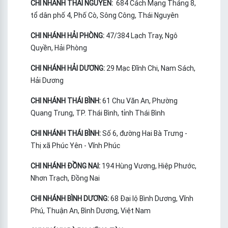
CHI NHÁNH THÁI NGUYÊN:
684 Cách Mạng Tháng 8,
tổ dân phố 4, Phố Cò, Sông Công, Thái Nguyên
CHI NHÁNH HẢI PHÒNG:
47/384 Lạch Tray, Ngô
Quyền, Hải Phòng
CHI NHÁNH HẢI DƯƠNG:
29 Mạc Đĩnh Chi, Nam Sách,
Hải Dương
CHI NHÁNH THÁI BÌNH:
61 Chu Văn An, Phường
Quang Trung, TP. Thái Bình, tỉnh Thái Bình
CHI NHÁNH THÁI BÌNH:
Số 6, đường Hai Bà Trưng -
Thị xã Phúc Yên - Vĩnh Phúc
CHI NHÁNH ĐỒNG NAI:
194 Hùng Vương, Hiệp Phước,
Nhơn Trạch, Đồng Nai
CHI NHÁNH BÌNH DƯƠNG:
68 Đại lộ Bình Dương, Vĩnh
Phú, Thuận An, Bình Dương, Việt Nam