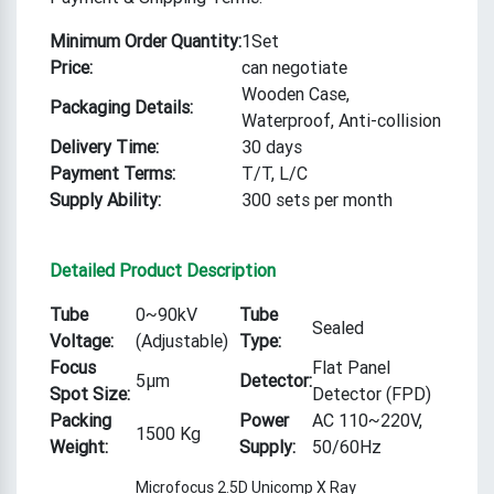
Minimum Order Quantity:
1Set
Price:
can negotiate
Wooden Case,
Packaging Details:
Waterproof, Anti-collision
Delivery Time:
30 days
Payment Terms:
T/T, L/C
Supply Ability:
300 sets per month
Detailed Product Description
Tube
0~90kV
Tube
Sealed
Voltage:
(Adjustable)
Type:
Focus
Flat Panel
5μm
Detector:
Spot Size:
Detector (FPD)
Packing
Power
AC 110~220V,
1500 Kg
Weight:
Supply:
50/60Hz
Microfocus 2.5D Unicomp X Ray