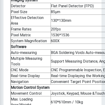
Detector
Flat Panel Detector (FPD)
Pixel Size
85μm
Effective Detection
130*130mm
Area
Frame Rates
20fps
Pixel Matrix
1536*1536
System Magnification
600X
Software
Auto-measuring
BGA Soldering Voids Auto-measu
Multiple Measuring
Support Measuring Distance, Angle
Tools
CNC Mode
CNC Programmable Inspection, Ea
Real-time Display
Real-time Displaying the Working 
Navigation
Convenient Target Point Positi
Motion Control System
Movement Control
Joystick, Keypad, Mouse &Touch
Max. Loading
610*610mm / 10kg
Area/Weight