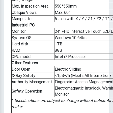
Max. Inspection Area
550*550mm
Oblique Views
Max. 60°
Manipulator
6-axis with X / Y / Z1 / Z2 / T1 
Industrial PC
Monitor
24’’ FHD Interactive Touch LCD D
System OS
Windows 10 64bit
Hard disk
1TB
RAM
8GB
CPU model
Intel i7 Processor
Other Features
Door Open
Electric Sliding
X-Ray Safety
<1μSv/h (Meets All International
Authority Management
Fingerprint Access Magnagement
Electromagnetic Interlock, Warn
Safety Operation
Monitor
*
Specifications are subject to change without notice, All
maker.