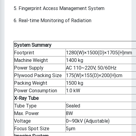
5. Fingerprint Access Management System
6. Real-time Monitoring of Radiation
System Summary
Footprint
1280(W)×1500(D)×1705(H)mm
Machine Weight
1400 kg
Power Supply
AC 110~220V, 50/60Hz
Plywood Packing Size
175(W)×155(D)×200(H)cm
Packing Weight
1500 kg
Power Consumption
1.0 kW
X-Ray Tube
Tube Type
Sealed
Max. Power
8W
Voltage
0~90kV (Adjustable)
Focus Spot Size
5μm
Imaging System