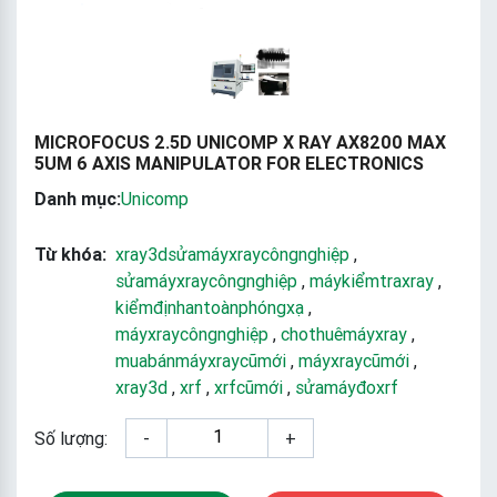
MICROFOCUS 2.5D UNICOMP X RAY AX8200 MAX
5UM 6 AXIS MANIPULATOR FOR ELECTRONICS
Danh mục:
Unicomp
Từ khóa:
xray3dsửamáyxraycôngnghiệp
,
sửamáyxraycôngnghiệp
,
máykiểmtraxray
,
kiểmđịnhantoànphóngxạ
,
máyxraycôngnghiệp
,
chothuêmáyxray
,
muabánmáyxraycũmới
,
máyxraycũmới
,
xray3d
,
xrf
,
xrfcũmới
,
sửamáyđoxrf
Số lượng:
-
+