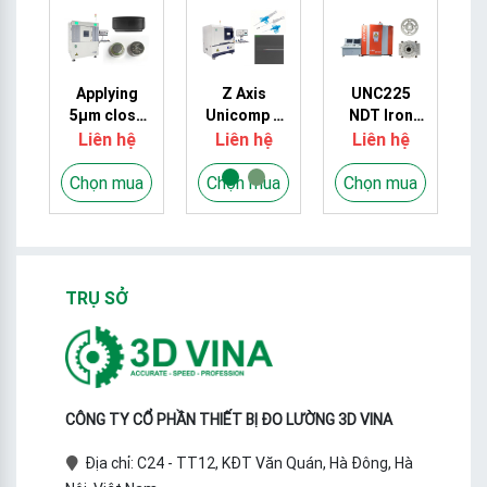
DT
Applying
Z Axis
UNC225
C
X
5μm close
Unicomp X
NDT Iron
tube X-ray
Ray 0.8KW
Casting
Liên hệ
Liên hệ
Liên hệ
t
to inspect
FPD
Unicomp X
e
Wearable
Detector
Ray Real
a
Chọn mua
Chọn mua
Chọn mua
Electronics
For Auto
Time 8kW
S
rechargeable
Parts
225KV
Lithium
button cell
TRỤ SỞ
CÔNG TY CỔ PHẦN THIẾT BỊ ĐO LƯỜNG 3D VINA
Địa chỉ: C24 - TT12, KĐT Văn Quán, Hà Đông, Hà