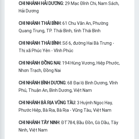
CHI NHÁNH HẢI DƯƠNG:
29 Mạc Đĩnh Chi, Nam Sách,
Hải Dương
CHI NHÁNH THÁI BÌNH:
61 Chu Văn An, Phường
Quang Trung, TP. Thái Bình, tỉnh Thái Bình
CHI NHÁNH THÁI BÌNH:
Số 6, đường Hai Bà Trưng -
Thị xã Phúc Yên - Vĩnh Phúc
CHI NHÁNH ĐỒNG NAI:
194 Hùng Vương, Hiệp Phước,
Nhơn Trạch, Đồng Nai
CHI NHÁNH BÌNH DƯƠNG:
68 Đại lộ Bình Dương, Vĩnh
Phú, Thuận An, Bình Dương, Việt Nam
CHI NHÁNH BÀ RỊA VŨNG TÀU:
3 Huỳnh Ngọc Hay,
Phước Hiệp, Bà Rịa, Bà Rịa - Vũng Tàu, Việt Nam
CHI NHÁNH TÂY NINH:
ĐT784, Bầu Đồn, Gò Dầu, Tây
Ninh, Việt Nam