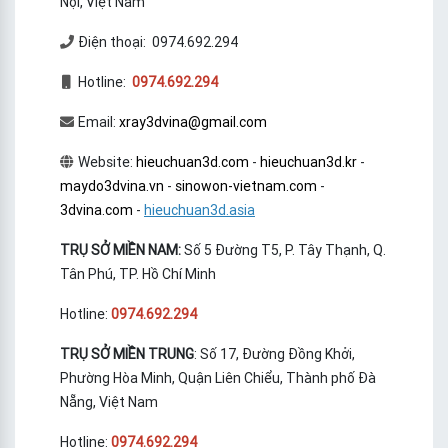
Nội, Việt Nam
Điện thoại: 0974.692.294
Hotline:
0974.692.294
Email:
xray3dvina@gmail.com
Website:
hieuchuan3d.com
-
hieuchuan3d.kr
-
maydo3dvina.vn
-
sinowon-vietnam.com
-
3dvina.com
-
hieuchuan3d.asia
TRỤ SỞ MIỀN NAM:
Số 5 Đường T5, P. Tây Thạnh, Q.
Tân Phú, TP. Hồ Chí Minh
Hotline:
0974.692.294
TRỤ SỞ MIỀN TRUNG
: Số 17, Đường Đồng Khởi,
Phường Hòa Minh, Quận Liên Chiểu, Thành phố Đà
Nẵng, Việt Nam
Hotline:
0974.692.294