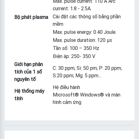
Max. pulse current: 110 A Arc
current: 1.8 - 2.5A.
Cài đặt các thông số bằng phần
Bộ phát plasma
mềm
Max. pulse energy: 0.40 Joule.
Max. pulse duration: 120 µs
Tần số: 100 – 350 Hz
Điện áp: 250- 350 V
Giới hạn phân
C: 30 ppm; Si: 50 pm; P: 20 ppm;
tích của 1 số
S:20 ppm; Mg: 5 ppm...
nguyên tố
Hệ điều hành
Hệ thống máy
Microsoft® Windows® và màn
tính
hình cảm ứng