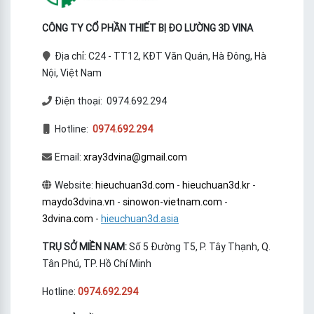
CÔNG TY CỔ PHẦN THIẾT BỊ ĐO LƯỜNG 3D VINA
Địa chỉ: C24 - TT12, KĐT Văn Quán, Hà Đông, Hà
Nội, Việt Nam
Điện thoại: 0974.692.294
Hotline:
0974.692.294
Email:
xray3dvina@gmail.com
Website:
hieuchuan3d.com
-
hieuchuan3d.kr
-
maydo3dvina.vn
-
sinowon-vietnam.com
-
3dvina.com
-
hieuchuan3d.asia
TRỤ SỞ MIỀN NAM:
Số 5 Đường T5, P. Tây Thạnh, Q.
Tân Phú, TP. Hồ Chí Minh
Hotline:
0974.692.294