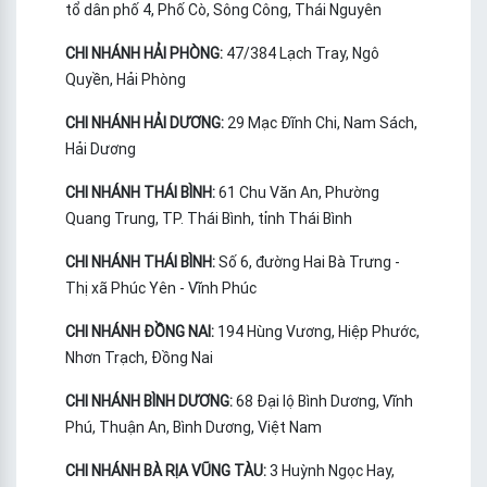
tổ dân phố 4, Phố Cò, Sông Công, Thái Nguyên
CHI NHÁNH HẢI PHÒNG:
47/384 Lạch Tray, Ngô
Quyền, Hải Phòng
CHI NHÁNH HẢI DƯƠNG:
29 Mạc Đĩnh Chi, Nam Sách,
Hải Dương
CHI NHÁNH THÁI BÌNH:
61 Chu Văn An, Phường
Quang Trung, TP. Thái Bình, tỉnh Thái Bình
CHI NHÁNH THÁI BÌNH:
Số 6, đường Hai Bà Trưng -
Thị xã Phúc Yên - Vĩnh Phúc
CHI NHÁNH ĐỒNG NAI:
194 Hùng Vương, Hiệp Phước,
Nhơn Trạch, Đồng Nai
CHI NHÁNH BÌNH DƯƠNG:
68 Đại lộ Bình Dương, Vĩnh
Phú, Thuận An, Bình Dương, Việt Nam
CHI NHÁNH BÀ RỊA VŨNG TÀU:
3 Huỳnh Ngọc Hay,