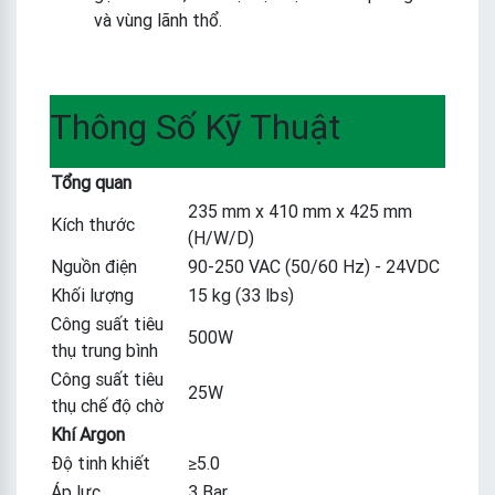
và vùng lãnh thổ.
Thông Số Kỹ Thuật
Tổng quan
235 mm x 410 mm x 425 mm
Kích thước
(H/W/D)
Nguồn điện
90-250 VAC (50/60 Hz) - 24VDC
Khối lượng
15 kg (33 lbs)
Công suất tiêu
500W
thụ trung bình
Công suất tiêu
25W
thụ chế độ chờ
Khí Argon
Độ tinh khiết
≥5.0
Áp lực
3 Bar