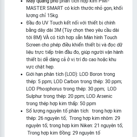
Máy quang phổ
phân tích hợp kim PMI-
MASTER SMART có kích thước nhỏ gọn, khối
lượng chỉ 15kg.
Đầu đo UV Touch kết nối với thiết bị chính
bằng dây dài 3M (Tùy chọn theo yêu cầu dài
tới 8M) VÀ có tích hợp sẵn Màn hình Touch
Screen cho phép điều khiển thiết bị và đọc dữ
liệu trực tiếp trên đầu đo, giúp người vận hành
thiết bị dễ dàng cả ở vị trí đo cao hoặc khu
vực chật hẹp.
Giới hạn phân tích (LOD): LOD Boron trong
thép: 5 ppm; LOD Carbon trong thép: 30 ppm;
LOD Phosphorus trong thép: 30 ppm; LOD
Sulphur trong thép: 20 ppm; LOD Arsenic
trong thép hợp kim thấp: 50 ppm
Số lượng nguyên tố phân tích: trong hợp kim
thép: 26 nguyên tố; Trong hợp kim nhôm: 29
nguyên tố; trong hợp kim Niken: 21 nguyên tố;
Trong hợp kim Đồng: 29 nguyên tố