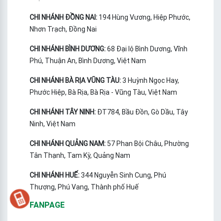
CHI NHÁNH ĐỒNG NAI:
194 Hùng Vương, Hiệp Phước,
Nhơn Trạch, Đồng Nai
CHI NHÁNH BÌNH DƯƠNG:
68 Đại lộ Bình Dương, Vĩnh
Phú, Thuận An, Bình Dương, Việt Nam
CHI NHÁNH BÀ RỊA VŨNG TÀU:
3 Huỳnh Ngọc Hay,
Phước Hiệp, Bà Rịa, Bà Rịa - Vũng Tàu, Việt Nam
CHI NHÁNH TÂY NINH:
ĐT784, Bầu Đồn, Gò Dầu, Tây
Ninh, Việt Nam
CHI NHÁNH QUẢNG NAM:
57 Phan Bội Châu, Phường
Tân Thạnh, Tam Kỳ, Quảng Nam
CHI NHÁNH HUẾ:
344 Nguyễn Sinh Cung, Phú
Thượng, Phú Vang, Thành phố Huế
FANPAGE