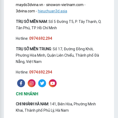
maydo3dvina.vn
-
sinowon-vietnam.com
-
3dvina.com
-
hieuchuan3d.asia
TRỤ SỞ MIỀN NAM:
Số 5 Đường T5, P. Tây Thạnh, Q.
Tân Phú, TP. Hồ Chí Minh
Hotline:
0974.692.294
TRỤ SỞ MIỀN TRUNG
: Số 17, Đường Đồng Khởi,
Phường Hòa Minh, Quận Liên Chiểu, Thành phố Đà
Nẵng, Việt Nam
Hotline:
0974.692.294
CHI NHÁNH
CHI NHÁNH HÀ NAM:
141, Biên Hòa, Phường Minh
Khai, Thành phố Phủ Lý, Hà Nam