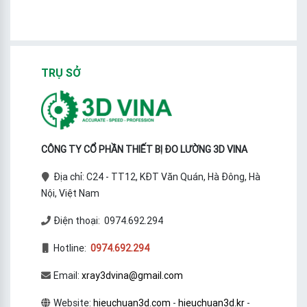
TRỤ SỞ
CÔNG TY CỔ PHẦN THIẾT BỊ ĐO LƯỜNG 3D VINA
Địa chỉ: C24 - TT12, KĐT Văn Quán, Hà Đông, Hà
Nội, Việt Nam
Điện thoại: 0974.692.294
Hotline:
0974.692.294
Email:
xray3dvina@gmail.com
Website:
hieuchuan3d.com
-
hieuchuan3d.kr
-