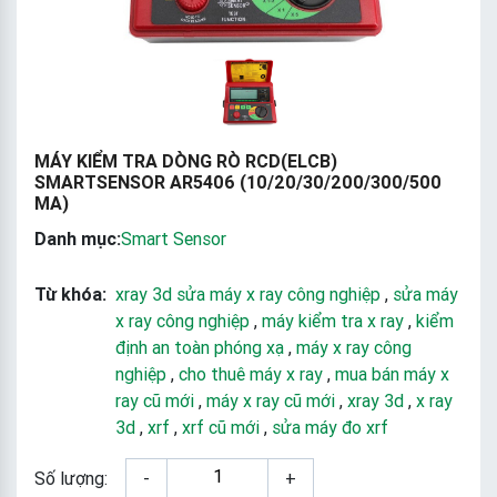
MÁY KIỂM TRA DÒNG RÒ RCD(ELCB)
SMARTSENSOR AR5406 (10/20/30/200/300/500
MA)
Danh mục:
Smart Sensor
Từ khóa:
xray 3d sửa máy x ray công nghiệp
,
sửa máy
x ray công nghiệp
,
máy kiểm tra x ray
,
kiểm
định an toàn phóng xạ
,
máy x ray công
nghiệp
,
cho thuê máy x ray
,
mua bán máy x
ray cũ mới
,
máy x ray cũ mới
,
xray 3d
,
x ray
3d
,
xrf
,
xrf cũ mới
,
sửa máy đo xrf
Số lượng:
-
+