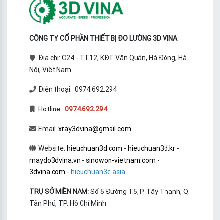
CÔNG TY CỔ PHẦN THIẾT BỊ ĐO LƯỜNG 3D VINA
Địa chỉ: C24 - TT12, KĐT Văn Quán, Hà Đông, Hà
Nội, Việt Nam
Điện thoại: 0974.692.294
Hotline:
0974.692.294
Email:
xray3dvina@gmail.com
Website:
hieuchuan3d.com
-
hieuchuan3d.kr
-
maydo3dvina.vn
-
sinowon-vietnam.com
-
3dvina.com
-
hieuchuan3d.asia
TRỤ SỞ MIỀN NAM:
Số 5 Đường T5, P. Tây Thạnh, Q.
Tân Phú, TP. Hồ Chí Minh