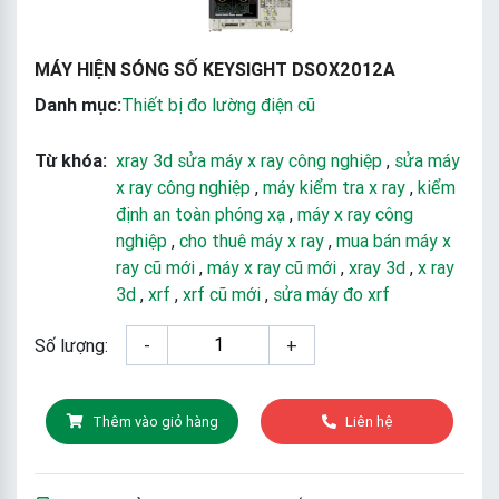
MÁY HIỆN SÓNG SỐ KEYSIGHT DSOX2012A
Danh mục:
Thiết bị đo lường điện cũ
Từ khóa:
xray 3d sửa máy x ray công nghiệp
,
sửa máy
x ray công nghiệp
,
máy kiểm tra x ray
,
kiểm
định an toàn phóng xạ
,
máy x ray công
nghiệp
,
cho thuê máy x ray
,
mua bán máy x
ray cũ mới
,
máy x ray cũ mới
,
xray 3d
,
x ray
3d
,
xrf
,
xrf cũ mới
,
sửa máy đo xrf
Số lượng:
-
+
Thêm vào giỏ hàng
Liên hệ