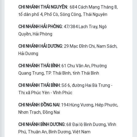
CHI NHÁNH THÁI NGUYÊN:
684 Cách Mạng Tháng 8,
tổ dân phố 4, Phố Cò, Sông Công, Thái Nguyên
CHI NHÁNH HẢI PHÒNG:
47/384 Lạch Tray, Ngô
Quyền, Hải Phòng
CHI NHÁNH HẢI DƯƠNG:
29 Mạc Đĩnh Chi, Nam Sách,
Hải Dương
CHI NHÁNH THÁI BÌNH:
61 Chu Văn An, Phường
Quang Trung, TP. Thái Bình, tỉnh Thái Bình
CHI NHÁNH THÁI BÌNH:
Số 6, đường Hai Bà Trưng -
Thị xã Phúc Yên - Vĩnh Phúc
CHI NHÁNH ĐỒNG NAI:
194 Hùng Vương, Hiệp Phước,
Nhơn Trạch, Đồng Nai
CHI NHÁNH BÌNH DƯƠNG:
68 Đại lộ Bình Dương, Vĩnh
Phú, Thuận An, Bình Dương, Việt Nam