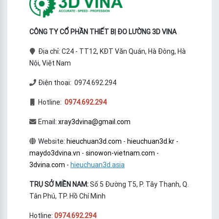
CÔNG TY CỔ PHẦN THIẾT BỊ ĐO LƯỜNG 3D VINA
Địa chỉ: C24 - TT12, KĐT Văn Quán, Hà Đông, Hà
Nội, Việt Nam
Điện thoại: 0974.692.294
Hotline:
0974.692.294
Email:
xray3dvina@gmail.com
Website:
hieuchuan3d.com
-
hieuchuan3d.kr
-
maydo3dvina.vn
-
sinowon-vietnam.com
-
3dvina.com
-
hieuchuan3d.asia
TRỤ SỞ MIỀN NAM:
Số 5 Đường T5, P. Tây Thạnh, Q.
Tân Phú, TP. Hồ Chí Minh
Hotline:
0974.692.294