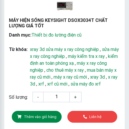
MÁY HIỆN SÓNG KEYSIGHT DSOX3034T CHẤT
LƯỢNG GIÁ TỐT
Danh mục:
Thiết bị đo lường điện cũ
Từ khóa:
xray 3d sửa máy x ray công nghiệp
,
sửa máy
x ray công nghiệp
,
máy kiểm tra x ray
,
kiểm
định an toàn phóng xạ
,
máy x ray công
nghiệp
,
cho thuê máy x ray
,
mua bán máy x
ray cũ mới
,
máy x ray cũ mới
,
xray 3d
,
x ray
3d
,
xrf
,
xrf cũ mới
,
sửa máy đo xrf
Số lượng:
-
+
Thêm vào giỏ hàng
Liên hệ