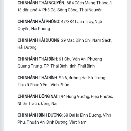
CHI NHÁNH THÁI NGUYÊN:
684 Cách Mạng Tháng 8,
tổ dân phố 4, Phố Cò, Sông Công, Thái Nguyên
CHI NHÁNH HẢI PHÒNG:
47/384 Lạch Tray, Ngô
Quyền, Hải Phòng
CHI NHÁNH HẢI DƯƠNG:
29 Mạc Đĩnh Chi, Nam Sách,
Hải Dương
CHI NHÁNH THÁI BÌNH:
61 Chu Văn An, Phường
Quang Trung, TP. Thái Bình, tỉnh Thái Bình
CHI NHÁNH THÁI BÌNH:
Số 6, đường Hai Bà Trưng -
Thị xã Phúc Yên - Vĩnh Phúc
CHI NHÁNH ĐỒNG NAI:
194 Hùng Vương, Hiệp Phước,
Nhơn Trạch, Đồng Nai
CHI NHÁNH BÌNH DƯƠNG:
68 Đại lộ Bình Dương, Vĩnh
Phú, Thuận An, Bình Dương, Việt Nam