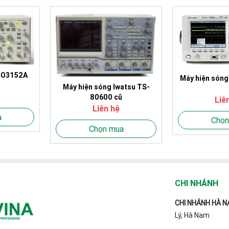
SO3152A
Máy hiện són
Máy hiện sóng Iwatsu TS-
80600 cũ
Liê
Liên hệ
a
Chọn
Chọn mua
CHI NHÁNH
CHI NHÁNH HÀ N
Lý, Hà Nam