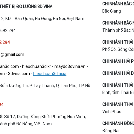
CHI NHÁNH BẮC 
HIẾT BỊ ĐO LƯỜNG 3D VINA
Bắc Giang
T12, KĐT Văn Quán, Hà Đông, Hà Nội, Việt Nam
CHI NHÁNH BẮC 
Thành phố Bắc Ni
.692.294
CHI NHÁNH THÁI
2.294
Phố Cò, Sông Cô
a@gmail.com
CHI NHÁNH HẢI 
uan3d.com
-
hieuchuan3d.kr
-
maydo3dvina.vn
-
CHI NHÁNH HẢI 
com
-
3dvina.com
-
hieuchuan3d.asia
CHI NHÁNH THÁI 
Số 5 Đường T5, P. Tây Thạnh, Q. Tân Phú, TP. Hồ
Bình, tỉnh Thái B
CHI NHÁNH THÁI 
94
Vĩnh Phúc
NG
: Số 17, Đường Đồng Khởi, Phường Hòa Minh,
CHI NHÁNH ĐỒNG
hành phố Đà Nẵng, Việt Nam
Đồng Nai