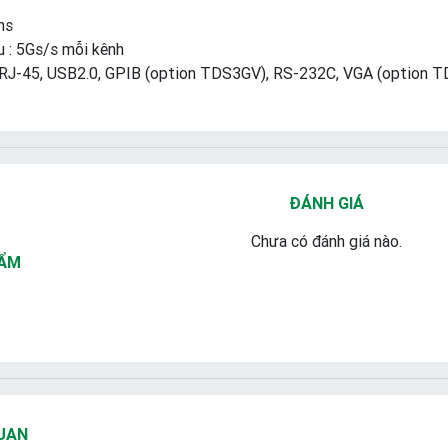
ns
u : 5Gs/s mỗi kênh
: RJ-45, USB2.0, GPIB (option TDS3GV), RS-232C, VGA (option 
ĐÁNH GIÁ
Chưa có đánh giá nào.
HẨM
UAN