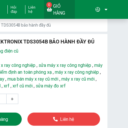
0
GIỎ
Hỏi
Liên
đáp
hệ
HÀNG
x TDS3054B bảo hành đầy đủ
EKTRONIX TDS3054B BẢO HÀNH ĐẦY ĐỦ
ng điện cũ
 x ray công nghiệp
,
sửa máy x ray công nghiệp
,
máy
iểm định an toàn phóng xạ
,
máy x ray công nghiệp
,
ray
,
mua bán máy x ray cũ mới
,
máy x ray cũ mới
,
d
,
xrf
,
xrf cũ mới
,
sửa máy đo xrf
+
hàng
Liên hệ