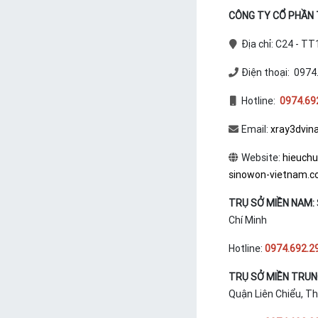
CÔNG TY CỔ PHẦN T
Địa chỉ: C24 - T
Điện thoại: 0974
Hotline:
0974.69
Email:
xray3dvin
Website:
hieuch
sinowon-vietnam.
TRỤ SỞ MIỀN NAM:
Chí Minh
Hotline:
0974.692.2
TRỤ SỞ MIỀN TRU
Quận Liên Chiểu, T