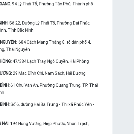
GIANG:
94 Lý Thái Tổ, Phường Tân Phú, Thành phố
NINH:
Số 22, Đường Lý Thái Tổ, Phường Đại Phúc,
nh, Tỉnh Bắc Ninh
 NGUYÊN:
684 Cách Mạng Tháng 8, tổ dân phố 4,
ng, Thái Nguyên
PHÒNG:
47/384 Lạch Tray, Ngô Quyền, Hải Phòng
DƯƠNG:
29 Mạc Đĩnh Chi, Nam Sách, Hải Dương
BÌNH:
61 Chu Văn An, Phường Quang Trung, TP. Thái
ình
BÌNH:
Số 6, đường Hai Bà Trưng - Thị xã Phúc Yên -
 NAI:
194 Hùng Vương, Hiệp Phước, Nhơn Trạch,