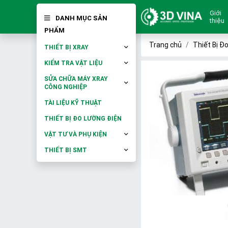
Giới
DANH MỤC SẢN
thiệu
PHẨM
Trang chủ
Thiết Bị Đ
THIẾT BỊ XRAY
KIỂM TRA VẬT LIỆU
SỬA CHỮA MÁY XRAY
CÔNG NGHIỆP
TÀI LIỆU KỸ THUẬT
THIẾT BỊ ĐO LƯỜNG ĐIỆN
VẬT TƯ VÀ PHỤ KIỆN
THIẾT BỊ SMT