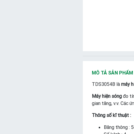
MÔ TẢ SẢN PHẨM
TDS3054B là
máy hi
Máy hiện sóng
đo tín
gian tăng, v.v. Các 
Thông số kĩ thuật :
Băng thông :