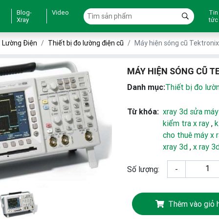
Blog-
Video
Tin
Xray
tức
o Lường Điện
Thiết bị đo lường điện cũ
Máy hiện sóng cũ Tektroni
MÁY HIỆN SÓNG CŨ T
Danh mục:
Thiết bị đo lườ
Từ khóa:
xray 3d sửa máy
kiểm tra x ray
,
k
cho thuê máy x 
xray 3d
,
x ray 3
Số lượng:
-
Thêm vào giỏ 