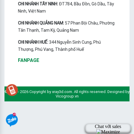
CHI NHÁNH TÂY NINH:
ĐT784, Bầu Đồn, Gò Dầu, Tây
Ninh, Việt Nam
CHI NHÁNH QUẢNG NAM:
57 Phan Bội Châu, Phường
Tân Thạnh, Tam Kỳ, Quảng Nam
CHI NHÁNH HUẾ:
344 Nguyễn Sinh Cung, Phú
Thượng, Phú Vang, Thành phố Huế
FANPAGE
© 2010 - 2026 Copyright by xray3d.com. All rights reserved. Designed by
Vicogroup.vn