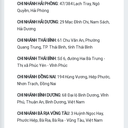
CHI NHÁNH HẢI PHÒNG:
47/384 Lạch Tray, Ngô
Quyền, Hải Phòng
CHI NHÁNH HẢI DƯƠNG:
29 Mạc Đĩnh Chi, Nam Sách,
Hải Dương
CHI NHÁNH THÁI BÌNH:
61 Chu Văn An, Phường
Quang Trung, TP. Thái Bình, tỉnh Thái Bình
CHI NHÁNH THÁI BÌNH:
Số 6, đường Hai Bà Trưng -
Thị xã Phúc Yên - Vĩnh Phúc
CHI NHÁNH ĐỒNG NAI:
194 Hùng Vương, Hiệp Phước,
Nhơn Trạch, Đồng Nai
CHI NHÁNH BÌNH DƯƠNG:
68 Đại lộ Bình Dương, Vĩnh
Phú, Thuận An, Bình Dương, Việt Nam
CHI NHÁNH BÀ RỊA VŨNG TÀU:
3 Huỳnh Ngọc Hay,
Phước Hiệp, Bà Rịa, Bà Rịa - Vũng Tàu, Việt Nam