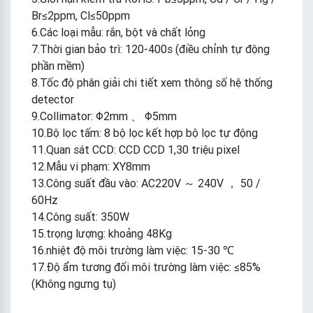
Br≤2ppm, Cl≤50ppm
6.Các loại mẫu: rắn, bột và chất lỏng
7.Thời gian bảo trì: 120-400s (điều chỉnh tự động
phần mềm)
8.Tốc độ phân giải chi tiết xem thông số hệ thống
detector
9.Collimator: Φ2mm 、 Φ5mm
10.Bộ lọc tấm: 8 bộ lọc kết hợp bộ lọc tự động
11.Quan sát CCD: CCD CCD 1,30 triệu pixel
12.Mẫu vi phạm: XY8mm
13.Công suất đầu vào: AC220V ～ 240V ， 50 /
60Hz
14.Công suất: 350W
15.trọng lượng: khoảng 48Kg
16.nhiệt độ môi trường làm việc: 15-30 ℃
17.Độ ẩm tương đối môi trường làm việc: ≤85%
(Không ngưng tụ)