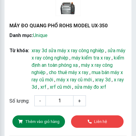
MÁY ĐO QUANG PHỔ ROHS MODEL UX-350
Danh mục:
Unique
Từ khóa:
xray 3d sửa máy x ray công nghiệp
,
sửa máy
x ray công nghiệp
,
máy kiểm tra x ray
,
kiểm
định an toàn phóng xạ
,
máy x ray công
nghiệp
,
cho thuê máy x ray
,
mua bán máy x
ray cũ mới
,
máy x ray cũ mới
,
xray 3d
,
x ray
3d
,
xrf
,
xrf cũ mới
,
sửa máy đo xrf
Số lượng:
-
+
Thêm vào giỏ hàng
Liên hệ