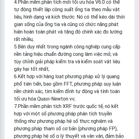
4.Phần mềm phân tích mới tối ưu hóa V6.0 có thể
tự động thiết lập công suất ống tia theo mẫu vật
liệu, hình dạng và kích thước. Nó có thể kéo dài thời
gian sống của ống tia và cũng có chức năng phát
hiện hoàn toàn phát và tăng độ chính xác đo lường
rất nhiều;
5.Bên duy nhất trong ngành công nghiệp cung cấp
nền tảng hiệu chuẩn đường cong làm việc mở, và
tùy chỉnh giải pháp kiểm tra và kiểm soát vật liệu
gây hại tốt nhất;
6.Kết hợp với hàng loạt phương pháp xử lý quang
phổ tiên tiến, bao gồm FFT, phương pháp suy luận
nền chính xác, tìm kiếm đỉnh tự động và tính toán
tối ưu hóa Quasi-Newton vv;
7.Phần mềm phân tích XRF trước quốc tế, nó kết
hợp với một số phương pháp phân tích truyền
thống như phương pháp hệ số thực nghiệm và
phương pháp tham số cơ bản (phương pháp FP),
phương pháp hệ số α lý thuyết và vân vân, đảm bảo