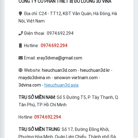
CÔNG TY CỔ PHẦN THIẾT BỊ ĐO LƯỜNG 3D VINA
Địa chỉ: C24 - TT12, KĐT Văn Quán, Hà Đông, Hà
Nội, Việt Nam
Điện thoại: 0974.692.294
Hotline:
0974.692.294
Email:
xray3dvina@gmail.com
Website:
hieuchuan3d.com
-
hieuchuan3d.kr
-
maydo3dvina.vn
-
sinowon-vietnam.com
-
3dvina.com
-
hieuchuan3d.asia
TRỤ SỞ MIỀN NAM:
Số 5 Đường T5, P. Tây Thạnh, Q.
Tân Phú, TP. Hồ Chí Minh
Hotline:
0974.692.294
TRỤ SỞ MIỀN TRUNG
: Số 17, Đường Đồng Khởi,
Phường Hòa Minh, Quận Liên Chiểu, Thành phố Đà