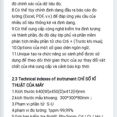
độ chính xác của dữ liệu đo;
8.Có thể tùy chỉnh định dạng đầu ra báo cáo đo
lường (Excel, PDF, v.v.) để đáp ứng yêu cầu của
nhiều số liệu thống kê và định dạng;
9.Có thể cung cấp công nghệ kiểm tra định lượng
và thành phần, đo độ dày lớp phủ và phần mềm
phân tích nhiều phần tử cho Cr6 + (Trước khi mua);
10.Options của một số giao diện ngôn ngữ;
11.Unique tạo ra chức năng so sánh phổ được sử
dụng để theo dõi thời gian thực của sự thay đổi vật
chất của nhà cung cấp và cảnh báo kịp thời.
2.3 Technical indexes of instrument CHỈ SỐ KĨ
THUẬT CỦA MÁY
1.Kích thước 640(W)x450(D)x412(H)mm
2.kích thước mẫu khoang: 300*300*80mm；
3.Phạm vi phần tử S-U
4.phạm vi đo lường: 1ppm-99,99%
5.Giới hạn kiểm tra RoHS: Pb≤5ppm, Cd / Cr / Hg /