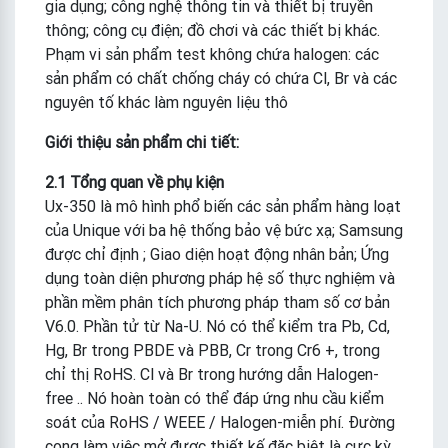
gia dụng; công nghệ thông tin và thiết bị truyền
thông; công cụ điện; đồ chơi và các thiết bị khác.
Phạm vi sản phẩm test không chứa halogen: các
sản phẩm có chất chống cháy có chứa Cl, Br và các
nguyên tố khác làm nguyên liệu thô
Giới thiệu sản phẩm chi tiết:
2.1 Tổng quan về phụ kiện
Ux-350 là mô hình phổ biến các sản phẩm hàng loạt
của Unique với ba hệ thống bảo vệ bức xạ; Samsung
được chỉ định ; Giao diện hoạt động nhân bản; Ứng
dụng toàn diện phương pháp hệ số thực nghiệm và
phần mềm phân tích phương pháp tham số cơ bản
V6.0. Phần tử từ Na-U. Nó có thể kiểm tra Pb, Cd,
Hg, Br trong PBDE và PBB, Cr trong Cr6 +, trong
chỉ thị RoHS. Cl và Br trong hướng dẫn Halogen-
free .. Nó hoàn toàn có thể đáp ứng nhu cầu kiểm
soát của RoHS / WEEE / Halogen-miễn phí. Đường
cong làm việc mở được thiết kế đặc biệt là cực kỳ