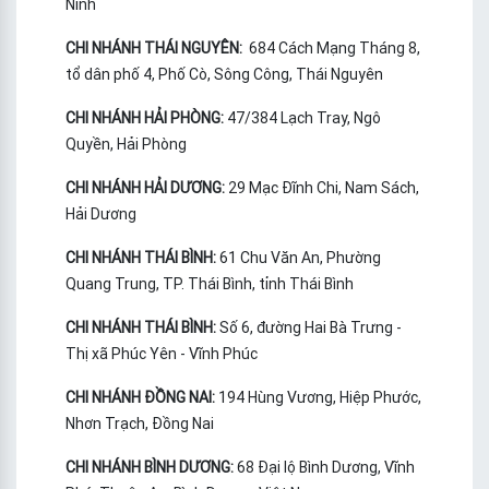
Ninh
CHI NHÁNH THÁI NGUYÊN:
684 Cách Mạng Tháng 8,
tổ dân phố 4, Phố Cò, Sông Công, Thái Nguyên
CHI NHÁNH HẢI PHÒNG:
47/384 Lạch Tray, Ngô
Quyền, Hải Phòng
CHI NHÁNH HẢI DƯƠNG:
29 Mạc Đĩnh Chi, Nam Sách,
Hải Dương
CHI NHÁNH THÁI BÌNH:
61 Chu Văn An, Phường
Quang Trung, TP. Thái Bình, tỉnh Thái Bình
CHI NHÁNH THÁI BÌNH:
Số 6, đường Hai Bà Trưng -
Thị xã Phúc Yên - Vĩnh Phúc
CHI NHÁNH ĐỒNG NAI:
194 Hùng Vương, Hiệp Phước,
Nhơn Trạch, Đồng Nai
CHI NHÁNH BÌNH DƯƠNG:
68 Đại lộ Bình Dương, Vĩnh