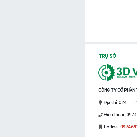
TRỤ SỞ
CÔNG TY CỔ PHẦN T
Địa chỉ: C24 - T
Điện thoại: 0974
Hotline:
0974.69