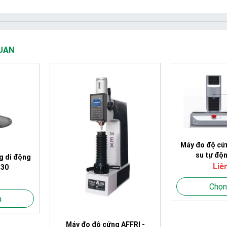
UAN
Máy đo độ cứ
su tự độn
g di động
MICR
Liê
 30
Chọn
a
Máy đo độ cứng AFFRI -