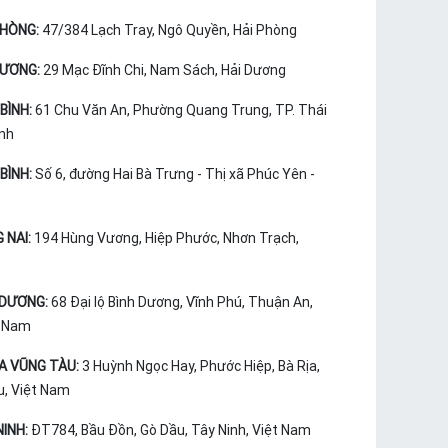
PHÒNG:
47/384 Lạch Tray, Ngô Quyền, Hải Phòng
DƯƠNG:
29 Mạc Đĩnh Chi, Nam Sách, Hải Dương
BÌNH:
61 Chu Văn An, Phường Quang Trung, TP. Thái
ình
BÌNH:
Số 6, đường Hai Bà Trưng - Thị xã Phúc Yên -
 NAI:
194 Hùng Vương, Hiệp Phước, Nhơn Trạch,
 DƯƠNG:
68 Đại lộ Bình Dương, Vĩnh Phú, Thuận An,
t Nam
ỊA VŨNG TÀU:
3 Huỳnh Ngọc Hay, Phước Hiệp, Bà Rịa,
u, Việt Nam
INH:
ĐT784, Bầu Đồn, Gò Dầu, Tây Ninh, Việt Nam