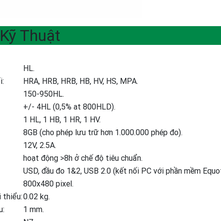
Kỹ Thuật
HL.
i:
HRA, HRB, HRB, HB, HV, HS, MPA.
150-950HL.
+/- 4HL (0,5% at 800HLD).
1 HL, 1 HB, 1 HR, 1 HV.
8GB (cho phép lưu trữ hơn 1.000.000 phép đo).
12V, 2.5A.
hoạt động >8h ở chế độ tiêu chuẩn.
USD, đầu đo 1&2, USB 2.0 (kết nối PC với phần mềm Equoti
800x480 pixel.
 thiểu:
0.02 kg.
u:
1 mm.