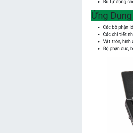
Bù tự động ch
Ứng Dụng
Các bộ phận lớ
Các chi tiết n
Vật tròn, hình 
Bộ phận đúc, b