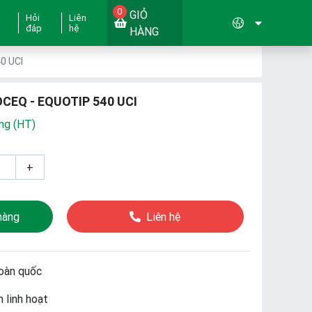
0
GIỎ
Hỏi
Liên
đáp
hệ
HÀNG
0 UCI
EQ - EQUOTIP 540 UCI
ng (HT)
+
hàng
Liên hệ
oàn quốc
 linh hoạt