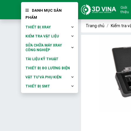
Giới
DANH MỤC SẢN
thiệu
PHẨM
Trang chủ
Kiểm tra vậ
THIẾT BỊ XRAY
KIỂM TRA VẬT LIỆU
SỬA CHỮA MÁY XRAY
CÔNG NGHIỆP
TÀI LIỆU KỸ THUẬT
THIẾT BỊ ĐO LƯỜNG ĐIỆN
VẬT TƯ VÀ PHỤ KIỆN
THIẾT BỊ SMT