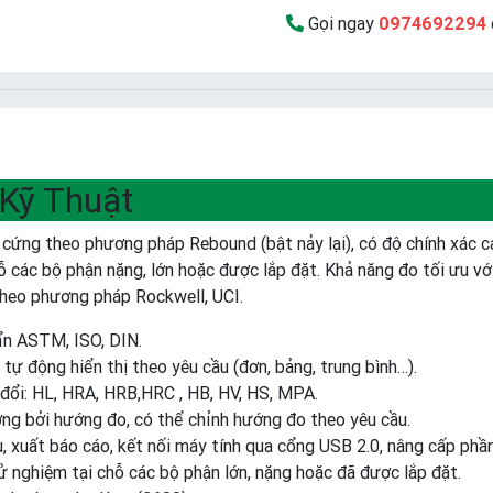
Gọi ngay
0974692294
Kỹ Thuật
 cứng theo phương pháp Rebound (bật nảy lại), có độ chính xác c
ỗ các bộ phận nặng, lớn hoặc được lắp đặt. Khả năng đo tối ưu với 
theo phương pháp Rockwell, UCI.
ẩn ASTM, ISO, DIN.
 tự động hiển thị theo yêu cầu (đơn, bảng, trung bình…).
 đổi: HL, HRA, HRB,HRC , HB, HV, HS, MPA.
ng bởi hướng đo, có thể chỉnh hướng đo theo yêu cầu.
u, xuất báo cáo, kết nối máy tính qua cổng USB 2.0, nâng cấp phầ
 nghiệm tại chỗ các bộ phận lớn, nặng hoặc đã được lắp đặt.