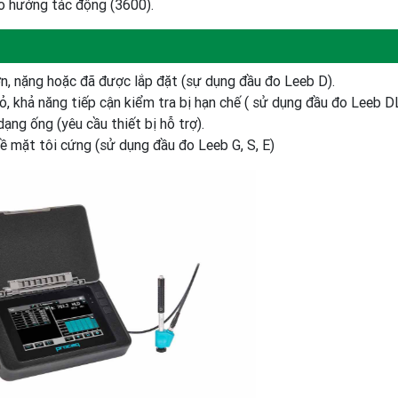
o hướng tác động (3600).
n, nặng hoặc đã được lắp đặt (sự dụng đầu đo Leeb D).
hỏ, khả năng tiếp cận kiểm tra bị hạn chế ( sử dụng đầu đo Leeb DL
dạng ống (yêu cầu thiết bị hỗ trợ).
ề mặt tôi cứng (sử dụng đầu đo Leeb G, S, E)