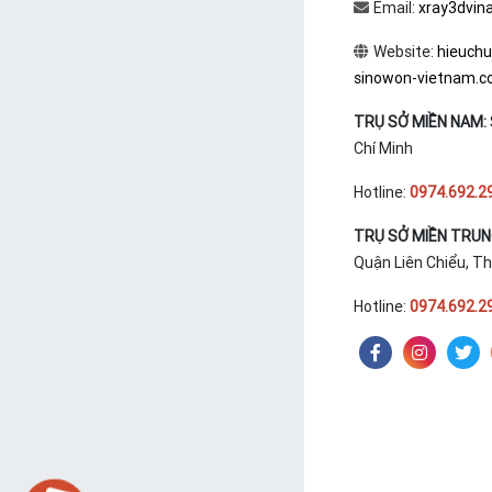
Email:
xray3dvin
Website:
hieuch
sinowon-vietnam.
TRỤ SỞ MIỀN NAM:
Chí Minh
Hotline:
0974.692.2
TRỤ SỞ MIỀN TRU
Quận Liên Chiểu, T
Hotline:
0974.692.2