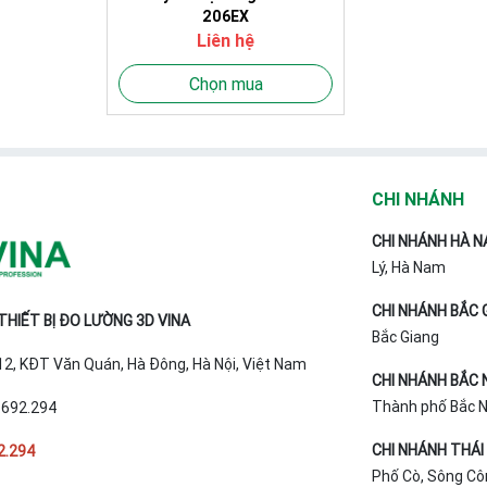
206EX
Liên hệ
Chọn mua
CHI NHÁNH
CHI NHÁNH HÀ N
Lý, Hà Nam
CHI NHÁNH BẮC 
HIẾT BỊ ĐO LƯỜNG 3D VINA
Bắc Giang
T12, KĐT Văn Quán, Hà Đông, Hà Nội, Việt Nam
CHI NHÁNH BẮC 
Thành phố Bắc Ni
.692.294
CHI NHÁNH THÁI
2.294
Phố Cò, Sông Cô