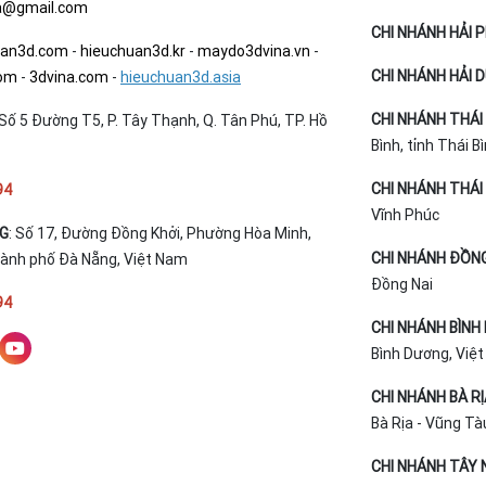
a@gmail.com
CHI NHÁNH HẢI 
uan3d.com
-
hieuchuan3d.kr
-
maydo3dvina.vn
-
CHI NHÁNH HẢI 
com
-
3dvina.com
-
hieuchuan3d.asia
CHI NHÁNH THÁI 
Số 5 Đường T5, P. Tây Thạnh, Q. Tân Phú, TP. Hồ
Bình, tỉnh Thái B
CHI NHÁNH THÁI 
94
Vĩnh Phúc
NG
: Số 17, Đường Đồng Khởi, Phường Hòa Minh,
CHI NHÁNH ĐỒNG
hành phố Đà Nẵng, Việt Nam
Đồng Nai
94
CHI NHÁNH BÌNH
Bình Dương, Việ
CHI NHÁNH BÀ R
Bà Rịa - Vũng Tà
CHI NHÁNH TÂY N