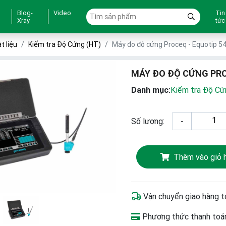
Blog-
Video
Tin
Xray
tức
t liệu
Kiểm tra Độ Cứng (HT)
Máy đo độ cứng Proceq - Equotip 54
MÁY ĐO ĐỘ CỨNG PROC
Danh mục:
Kiểm tra Độ Cứ
Số lượng:
-
Thêm vào giỏ 
Vận chuyển giao hàng t
Phương thức thanh toán