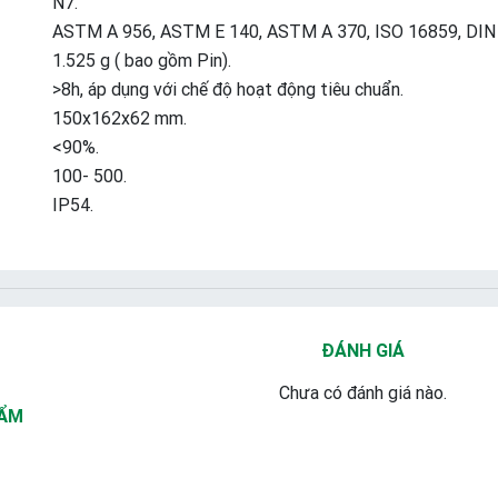
N7.
ASTM A 956, ASTM E 140, ASTM A 370, ISO 16859, DIN 5
1.525 g ( bao gồm Pin).
>8h, áp dụng với chế độ hoạt động tiêu chuẩn.
150x162x62 mm.
<90%.
100- 500.
IP54.
ĐÁNH GIÁ
Chưa có đánh giá nào.
HẨM