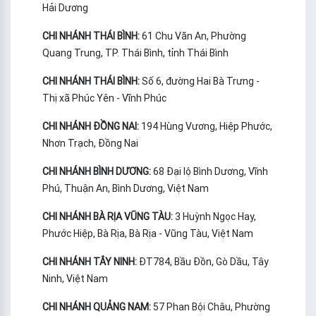
Hải Dương
CHI NHÁNH THÁI BÌNH:
61 Chu Văn An, Phường
Quang Trung, TP. Thái Bình, tỉnh Thái Bình
CHI NHÁNH THÁI BÌNH:
Số 6, đường Hai Bà Trưng -
Thị xã Phúc Yên - Vĩnh Phúc
CHI NHÁNH ĐỒNG NAI:
194 Hùng Vương, Hiệp Phước,
Nhơn Trạch, Đồng Nai
CHI NHÁNH BÌNH DƯƠNG:
68 Đại lộ Bình Dương, Vĩnh
Phú, Thuận An, Bình Dương, Việt Nam
CHI NHÁNH BÀ RỊA VŨNG TÀU:
3 Huỳnh Ngọc Hay,
Phước Hiệp, Bà Rịa, Bà Rịa - Vũng Tàu, Việt Nam
CHI NHÁNH TÂY NINH:
ĐT784, Bầu Đồn, Gò Dầu, Tây
Ninh, Việt Nam
CHI NHÁNH QUẢNG NAM:
57 Phan Bội Châu, Phường