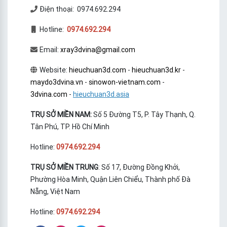
Điện thoại: 0974.692.294
Hotline:
0974.692.294
Email:
xray3dvina@gmail.com
Website:
hieuchuan3d.com
-
hieuchuan3d.kr
-
maydo3dvina.vn
-
sinowon-vietnam.com
-
3dvina.com
-
hieuchuan3d.asia
TRỤ SỞ MIỀN NAM:
Số 5 Đường T5, P. Tây Thạnh, Q.
Tân Phú, TP. Hồ Chí Minh
Hotline:
0974.692.294
TRỤ SỞ MIỀN TRUNG
: Số 17, Đường Đồng Khởi,
Phường Hòa Minh, Quận Liên Chiểu, Thành phố Đà
Nẵng, Việt Nam
Hotline:
0974.692.294