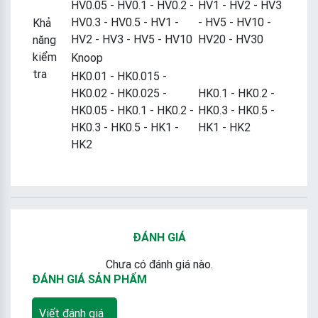
HV0.05 - HV0.1 - HV0.2 -
HV1 - HV2 - HV3
HV0.3 - HV0.5 - HV1 -
- HV5 - HV10 -
Khả
HV2 - HV3 - HV5 - HV10
HV20 - HV30
năng
kiểm
Knoop
tra
HK0.01 - HK0.015 -
HK0.02 - HK0.025 -
HK0.1 - HK0.2 -
HK0.05 - HK0.1 - HK0.2 -
HK0.3 - HK0.5 -
HK0.3 - HK0.5 - HK1 -
HK1 - HK2
HK2
ĐÁNH GIÁ
Chưa có đánh giá nào.
ĐÁNH GIÁ SẢN PHẨM
Viết đánh giá