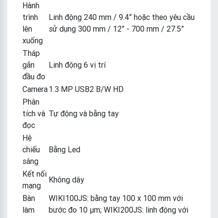
Hành
trình
Linh động 240 mm / 9.4” hoặc theo yêu cầu
lên
sử dụng 300 mm / 12” - 700 mm / 27.5”
xuống
Tháp
gắn
Linh động 6 vị trí
đầu đo
Camera
1.3 MP USB2 B/W HD
Phân
tích và
Tự động và bằng tay
đọc
Hệ
chiếu
Bằng Led
sáng
Kết nối
Không dây
mạng
Bàn
WIKI100JS: bằng tay 100 x 100 mm với
làm
bước đo 10 µm; WIKI200JS: linh động với