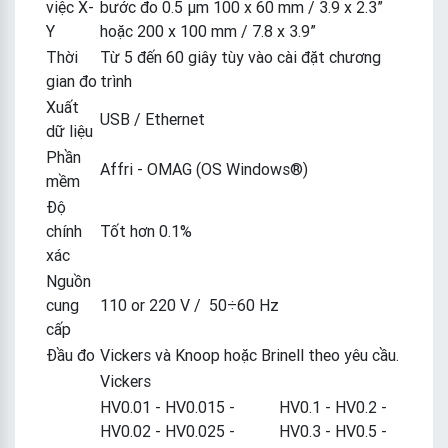
việc X-
bước đo 0.5 µm 100 x 60 mm / 3.9 x 2.3”
Y
hoặc 200 x 100 mm / 7.8 x 3.9”
Thời
Từ 5 đến 60 giây tùy vào cài đặt chương
gian đo
trình
Xuất
USB / Ethernet
dữ liệu
Phần
Affri - OMAG (OS Windows®)
mềm
Độ
chính
Tốt hơn 0.1%
xác
Nguồn
cung
110 or 220 V / 50÷60 Hz
cấp
Đầu đo
Vickers và Knoop hoặc Brinell theo yêu cầu.
Vickers
HV0.01 - HV0.015 -
HV0.1 - HV0.2 -
HV0.02 - HV0.025 -
HV0.3 - HV0.5 -