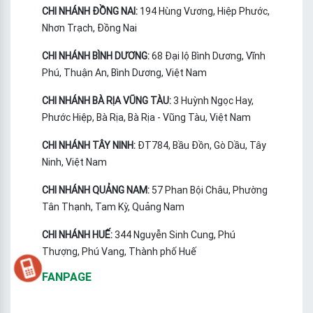
CHI NHÁNH ĐỒNG NAI:
194 Hùng Vương, Hiệp Phước,
Nhơn Trạch, Đồng Nai
CHI NHÁNH BÌNH DƯƠNG:
68 Đại lộ Bình Dương, Vĩnh
Phú, Thuận An, Bình Dương, Việt Nam
CHI NHÁNH BÀ RỊA VŨNG TÀU:
3 Huỳnh Ngọc Hay,
Phước Hiệp, Bà Rịa, Bà Rịa - Vũng Tàu, Việt Nam
CHI NHÁNH TÂY NINH:
ĐT784, Bầu Đồn, Gò Dầu, Tây
Ninh, Việt Nam
CHI NHÁNH QUẢNG NAM:
57 Phan Bội Châu, Phường
Tân Thạnh, Tam Kỳ, Quảng Nam
CHI NHÁNH HUẾ:
344 Nguyễn Sinh Cung, Phú
Thượng, Phú Vang, Thành phố Huế
FANPAGE