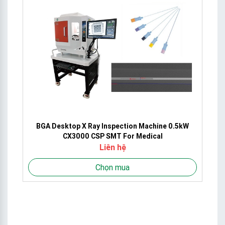
or
BGA Desktop X Ray Inspection Machine 0.5kW
F
CX3000 CSP SMT For Medical
Liên hệ
Chọn mua