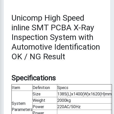
Unicomp High Speed
inline SMT PCBA X-Ray
Inspection System with
Automotive Identification
OK / NG Result
Specifications
Item
Definition
Specs
Size
1385(L)x1400(W)x1620(H)mm
Weight
2000kg
System
Power
220AC/50Hz
Parameters
Power