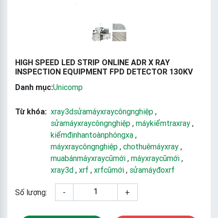
HIGH SPEED LED STRIP ONLINE ADR X RAY
INSPECTION EQUIPMENT FPD DETECTOR 130KV
Danh mục:
Unicomp
Từ khóa:
xray3dsửamáyxraycôngnghiệp
,
sửamáyxraycôngnghiệp
,
máykiểmtraxray
,
kiểmđịnhantoànphóngxạ
,
máyxraycôngnghiệp
,
chothuêmáyxray
,
muabánmáyxraycũmới
,
máyxraycũmới
,
xray3d
,
xrf
,
xrfcũmới
,
sửamáyđoxrf
Số lượng:
-
+