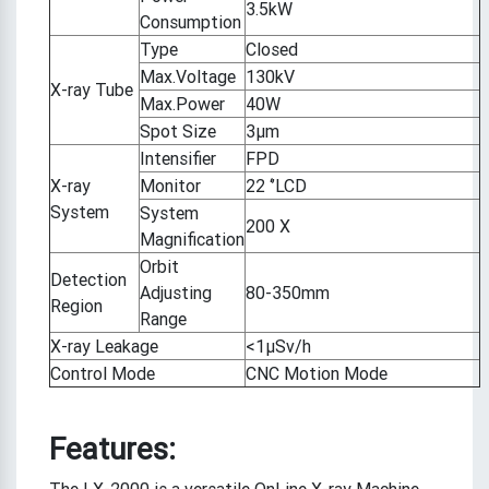
3.5kW
Consumption
Type
Closed
Max.Voltage
130kV
X-ray Tube
Max.Power
40W
Spot Size
3μm
Intensifier
FPD
X-ray
Monitor
22 ‘’LCD
System
System
200 X
Magnification
Orbit
Detection
Adjusting
80-350mm
Region
Range
X-ray Leakage
<1μSv/h
Control Mode
CNC Motion Mode
Features:
The LX-2000 is a versatile OnLine X-ray Machine