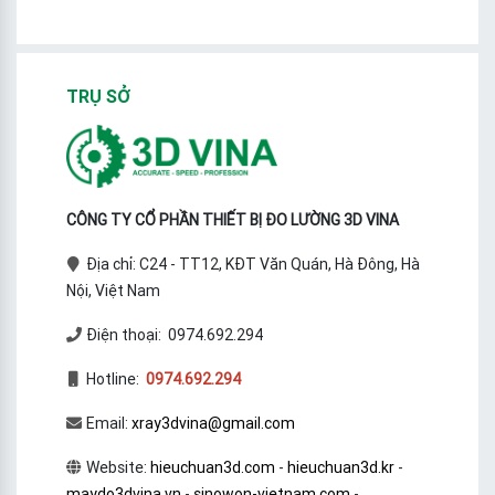
TRỤ SỞ
CÔNG TY CỔ PHẦN THIẾT BỊ ĐO LƯỜNG 3D VINA
Địa chỉ: C24 - TT12, KĐT Văn Quán, Hà Đông, Hà
Nội, Việt Nam
Điện thoại: 0974.692.294
Hotline:
0974.692.294
Email:
xray3dvina@gmail.com
Website:
hieuchuan3d.com
-
hieuchuan3d.kr
-
maydo3dvina.vn
-
sinowon-vietnam.com
-