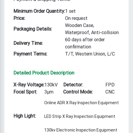
Minimum Order Quantity:
1 set
Price:
On request
Wooden Case,
Packaging Details:
Waterproof, Anti-collision
60 days after order
Delivery Time:
confirmation
Payment Terms:
T/T, Western Union, L/C
Detailed Product Description
X-Ray Voltage:
130kV
Detector:
FPD
Focal Spot:
3μm
Control Mode:
CNC
Online ADR X Ray Inspection Equipment
High Light:
LED Strip X Ray Inspection Equipment
130kv Electronic Inspection Equipment