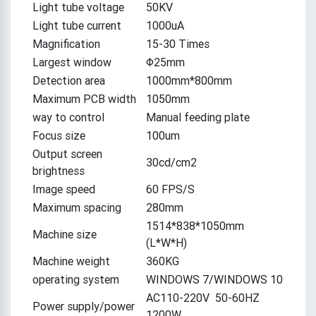
Light tube voltage
50KV
Light tube current
1000uA
Magnification
15-30 Times
Largest window
Φ25mm
Detection area
1000mm*800mm
Maximum PCB width
1050mm
way to control
Manual feeding plate
Focus size
100um
Output screen
30cd/cm2
brightness
Image speed
60 FPS/S
Maximum spacing
280mm
1514*838*1050mm
Machine size
(L*W*H)
Machine weight
360KG
operating system
WINDOWS 7/WINDOWS 10
AC110-220V 50-60HZ
Power supply/power
1200W