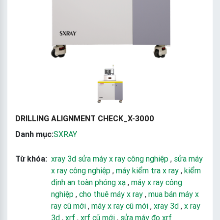
DRILLING ALIGNMENT CHECK_X-3000
Danh mục:
SXRAY
Từ khóa:
xray 3d sửa máy x ray công nghiệp
,
sửa máy
x ray công nghiệp
,
máy kiểm tra x ray
,
kiểm
định an toàn phóng xạ
,
máy x ray công
nghiệp
,
cho thuê máy x ray
,
mua bán máy x
ray cũ mới
,
máy x ray cũ mới
,
xray 3d
,
x ray
3d
,
xrf
,
xrf cũ mới
,
sửa máy đo xrf