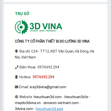
TRỤ SỞ
CÔNG TY CỔ PHẦN THIẾT BỊ ĐO LƯỜNG 3D VINA
Địa chỉ: C24 - TT12, KĐT Văn Quán, Hà Đông, Hà
Nội, Việt Nam
Điện thoại: 0974.692.294
Hotline:
0974.692.294
Email:
xray3dvina@gmail.com
Website:
hieuchuan3d.com
-
hieuchuan3d.kr
-
maydo3dvina.vn
-
sinowon-vietnam.com
-
3dvina.com
-
hieuchuan3d.asia