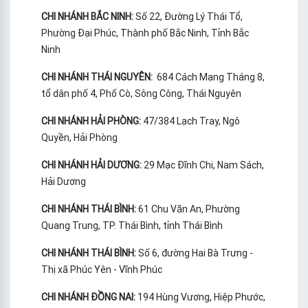
CHI NHÁNH BẮC NINH:
Số 22, Đường Lý Thái Tổ,
Phường Đại Phúc, Thành phố Bắc Ninh, Tỉnh Bắc
Ninh
CHI NHÁNH THÁI NGUYÊN:
684 Cách Mạng Tháng 8,
tổ dân phố 4, Phố Cò, Sông Công, Thái Nguyên
CHI NHÁNH HẢI PHÒNG:
47/384 Lạch Tray, Ngô
Quyền, Hải Phòng
CHI NHÁNH HẢI DƯƠNG:
29 Mạc Đĩnh Chi, Nam Sách,
Hải Dương
CHI NHÁNH THÁI BÌNH:
61 Chu Văn An, Phường
Quang Trung, TP. Thái Bình, tỉnh Thái Bình
CHI NHÁNH THÁI BÌNH:
Số 6, đường Hai Bà Trưng -
Thị xã Phúc Yên - Vĩnh Phúc
CHI NHÁNH ĐỒNG NAI:
194 Hùng Vương, Hiệp Phước,