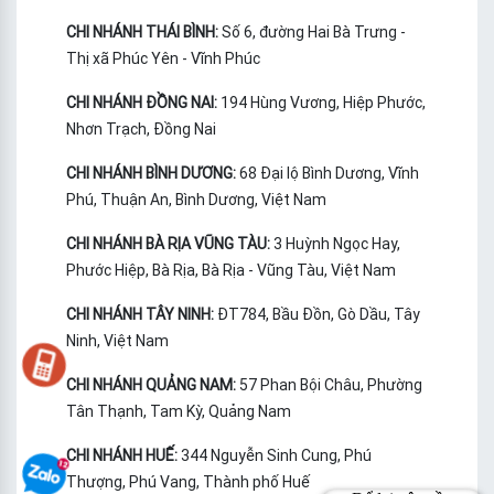
CHI NHÁNH THÁI BÌNH:
Số 6, đường Hai Bà Trưng -
Thị xã Phúc Yên - Vĩnh Phúc
CHI NHÁNH ĐỒNG NAI:
194 Hùng Vương, Hiệp Phước,
Nhơn Trạch, Đồng Nai
CHI NHÁNH BÌNH DƯƠNG:
68 Đại lộ Bình Dương, Vĩnh
Phú, Thuận An, Bình Dương, Việt Nam
CHI NHÁNH BÀ RỊA VŨNG TÀU:
3 Huỳnh Ngọc Hay,
Phước Hiệp, Bà Rịa, Bà Rịa - Vũng Tàu, Việt Nam
CHI NHÁNH TÂY NINH:
ĐT784, Bầu Đồn, Gò Dầu, Tây
Ninh, Việt Nam
CHI NHÁNH QUẢNG NAM:
57 Phan Bội Châu, Phường
Tân Thạnh, Tam Kỳ, Quảng Nam
CHI NHÁNH HUẾ:
344 Nguyễn Sinh Cung, Phú
Thượng, Phú Vang, Thành phố Huế