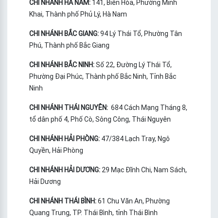
CHI NHÁNH HÀ NAM:
141, Biên Hòa, Phường Minh
Khai, Thành phố Phủ Lý, Hà Nam
CHI NHÁNH BẮC GIANG:
94 Lý Thái Tổ, Phường Tân
Phú, Thành phố Bắc Giang
CHI NHÁNH BẮC NINH:
Số 22, Đường Lý Thái Tổ,
Phường Đại Phúc, Thành phố Bắc Ninh, Tỉnh Bắc
Ninh
CHI NHÁNH THÁI NGUYÊN:
684 Cách Mạng Tháng 8,
tổ dân phố 4, Phố Cò, Sông Công, Thái Nguyên
CHI NHÁNH HẢI PHÒNG:
47/384 Lạch Tray, Ngô
Quyền, Hải Phòng
CHI NHÁNH HẢI DƯƠNG:
29 Mạc Đĩnh Chi, Nam Sách,
Hải Dương
CHI NHÁNH THÁI BÌNH:
61 Chu Văn An, Phường
Quang Trung, TP. Thái Bình, tỉnh Thái Bình