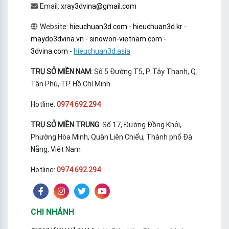
Email:
xray3dvina@gmail.com
Website:
hieuchuan3d.com
-
hieuchuan3d.kr
-
maydo3dvina.vn
-
sinowon-vietnam.com
-
3dvina.com
-
hieuchuan3d.asia
TRỤ SỞ MIỀN NAM:
Số 5 Đường T5, P. Tây Thạnh, Q.
Tân Phú, TP. Hồ Chí Minh
Hotline:
0974.692.294
TRỤ SỞ MIỀN TRUNG
: Số 17, Đường Đồng Khởi,
Phường Hòa Minh, Quận Liên Chiểu, Thành phố Đà
Nẵng, Việt Nam
Hotline:
0974.692.294
CHI NHÁNH