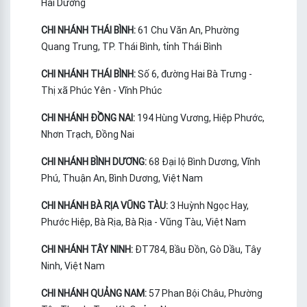
Hải Dương
CHI NHÁNH THÁI BÌNH:
61 Chu Văn An, Phường
Quang Trung, TP. Thái Bình, tỉnh Thái Bình
CHI NHÁNH THÁI BÌNH:
Số 6, đường Hai Bà Trưng -
Thị xã Phúc Yên - Vĩnh Phúc
CHI NHÁNH ĐỒNG NAI:
194 Hùng Vương, Hiệp Phước,
Nhơn Trạch, Đồng Nai
CHI NHÁNH BÌNH DƯƠNG:
68 Đại lộ Bình Dương, Vĩnh
Phú, Thuận An, Bình Dương, Việt Nam
CHI NHÁNH BÀ RỊA VŨNG TÀU:
3 Huỳnh Ngọc Hay,
Phước Hiệp, Bà Rịa, Bà Rịa - Vũng Tàu, Việt Nam
CHI NHÁNH TÂY NINH:
ĐT784, Bầu Đồn, Gò Dầu, Tây
Ninh, Việt Nam
CHI NHÁNH QUẢNG NAM:
57 Phan Bội Châu, Phường