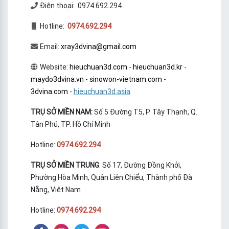
Điện thoại: 0974.692.294
Hotline:
0974.692.294
Email:
xray3dvina@gmail.com
Website:
hieuchuan3d.com
-
hieuchuan3d.kr
-
maydo3dvina.vn
-
sinowon-vietnam.com
-
3dvina.com
-
hieuchuan3d.asia
TRỤ SỞ MIỀN NAM:
Số 5 Đường T5, P. Tây Thạnh, Q.
Tân Phú, TP. Hồ Chí Minh
Hotline:
0974.692.294
TRỤ SỞ MIỀN TRUNG
: Số 17, Đường Đồng Khởi,
Phường Hòa Minh, Quận Liên Chiểu, Thành phố Đà
Nẵng, Việt Nam
Hotline:
0974.692.294