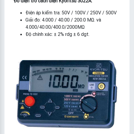
Đo điện trở cách điện Kyoritsu 3022A:
Điện áp kiểm tra: 50V / 100V / 250V / 500V
Giải đo: 4.000 / 40.00 / 200.0 MΩ. và
4.000/40.00/400.0/2000MΩ
Độ chính xác: ± 2% rdg ± 6 dgt.