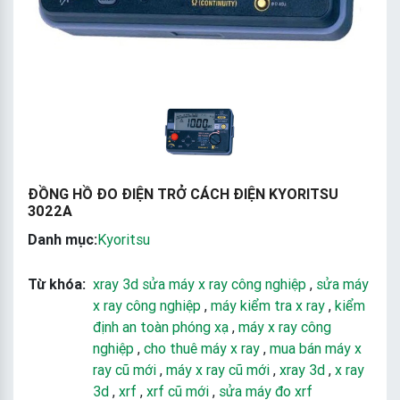
ĐỒNG HỒ ĐO ĐIỆN TRỞ CÁCH ĐIỆN KYORITSU
3022A
Danh mục:
Kyoritsu
Từ khóa:
xray 3d sửa máy x ray công nghiệp
,
sửa máy
x ray công nghiệp
,
máy kiểm tra x ray
,
kiểm
định an toàn phóng xạ
,
máy x ray công
nghiệp
,
cho thuê máy x ray
,
mua bán máy x
ray cũ mới
,
máy x ray cũ mới
,
xray 3d
,
x ray
3d
,
xrf
,
xrf cũ mới
,
sửa máy đo xrf