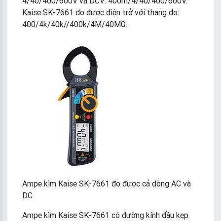
4/40/400/600V và DCV: 400m/4/40/400/600V.
Kaise SK-7661 đo được điện trở với thang đo:
400/4k/40k//400k/4M/40MΩ.
Ampe kìm Kaise SK-7661 đo được cả dòng AC và
DC
Ampe kìm Kaise SK-7661 có đường kính đầu kẹp: