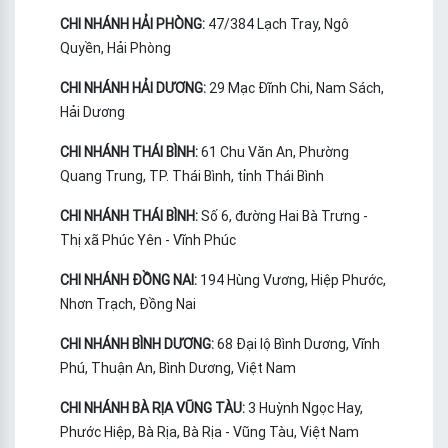
CHI NHÁNH HẢI PHÒNG:
47/384 Lạch Tray, Ngô
Quyền, Hải Phòng
CHI NHÁNH HẢI DƯƠNG:
29 Mạc Đĩnh Chi, Nam Sách,
Hải Dương
CHI NHÁNH THÁI BÌNH:
61 Chu Văn An, Phường
Quang Trung, TP. Thái Bình, tỉnh Thái Bình
CHI NHÁNH THÁI BÌNH:
Số 6, đường Hai Bà Trưng -
Thị xã Phúc Yên - Vĩnh Phúc
CHI NHÁNH ĐỒNG NAI:
194 Hùng Vương, Hiệp Phước,
Nhơn Trạch, Đồng Nai
CHI NHÁNH BÌNH DƯƠNG:
68 Đại lộ Bình Dương, Vĩnh
Phú, Thuận An, Bình Dương, Việt Nam
CHI NHÁNH BÀ RỊA VŨNG TÀU:
3 Huỳnh Ngọc Hay,
Phước Hiệp, Bà Rịa, Bà Rịa - Vũng Tàu, Việt Nam