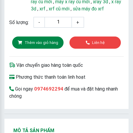
ray cũ mới
,
máy x ray cũ mới
,
xray 3d
,
x ray
3d
,
xrf
,
xrf cũ mới
,
sửa máy đo xrf
Số lượng:
-
+
Thêm vào giỏ hàng
Liên hệ
Vận chuyển giao hàng toàn quốc
Phương thức thanh toán linh hoạt
Gọi ngay
0974692294
để mua và đặt hàng nhanh
chóng
MÔ TẢ SẢN PHẨM