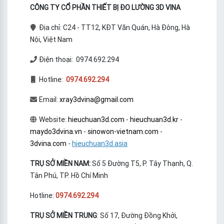
CÔNG TY CỔ PHẦN THIẾT BỊ ĐO LƯỜNG 3D VINA
Địa chỉ: C24 - TT12, KĐT Văn Quán, Hà Đông, Hà
Nội, Việt Nam
Điện thoại: 0974.692.294
Hotline:
0974.692.294
Email:
xray3dvina@gmail.com
Website:
hieuchuan3d.com
-
hieuchuan3d.kr
-
maydo3dvina.vn
-
sinowon-vietnam.com
-
3dvina.com
-
hieuchuan3d.asia
TRỤ SỞ MIỀN NAM:
Số 5 Đường T5, P. Tây Thạnh, Q.
Tân Phú, TP. Hồ Chí Minh
Hotline:
0974.692.294
TRỤ SỞ MIỀN TRUNG
: Số 17, Đường Đồng Khởi,