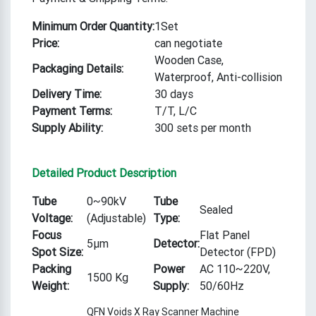
Minimum Order Quantity:
1Set
Price:
can negotiate
Wooden Case,
Packaging Details:
Waterproof, Anti-collision
Delivery Time:
30 days
Payment Terms:
T/T, L/C
Supply Ability:
300 sets per month
Detailed Product Description
Tube
0~90kV
Tube
Sealed
Voltage:
(Adjustable)
Type:
Focus
Flat Panel
5μm
Detector:
Spot Size:
Detector (FPD)
Packing
Power
AC 110~220V,
1500 Kg
Weight:
Supply:
50/60Hz
QFN Voids X Ray Scanner Machine