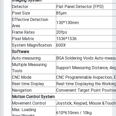
Detector
Flat Panel Detector (FPD)
Pixel Size
85μm
Effective Detection
130*130mm
Area
Frame Rates
20fps
Pixel Matrix
1536*1536
System Magnification
600X
Software
Auto-measuring
BGA Soldering Voids Auto-measu
Multiple Measuring
Support Measuring Distance, Angle
Tools
CNC Mode
CNC Programmable Inspection, Ea
Real-time Display
Real-time Displaying the Working 
Navigation
Convenient Target Point Positi
Motion Control System
Movement Control
Joystick, Keypad, Mouse &Touch
Max. Loading
610*610mm / 10kg
Area/Weight