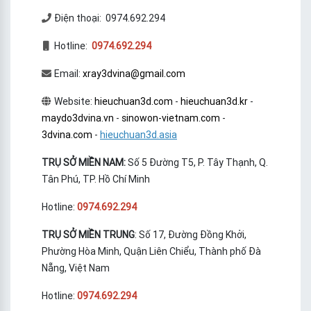
Điện thoại: 0974.692.294
Hotline:
0974.692.294
Email:
xray3dvina@gmail.com
Website:
hieuchuan3d.com
-
hieuchuan3d.kr
-
maydo3dvina.vn
-
sinowon-vietnam.com
-
3dvina.com
-
hieuchuan3d.asia
TRỤ SỞ MIỀN NAM:
Số 5 Đường T5, P. Tây Thạnh, Q.
Tân Phú, TP. Hồ Chí Minh
Hotline:
0974.692.294
TRỤ SỞ MIỀN TRUNG
: Số 17, Đường Đồng Khởi,
Phường Hòa Minh, Quận Liên Chiểu, Thành phố Đà
Nẵng, Việt Nam
Hotline:
0974.692.294