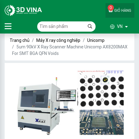
0
GIỎ HÀNG
VN
Trang chủ
Máy X ray công nghiệp
Unicomp
5um 90kV X Ray Scanner Machine Unicomp AX8200MAX
For SMT BGA QFN Voids