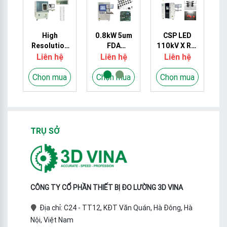
High
0.8kW 5um
CSP LED
X
Resolution
FDA
110kV X Ray
PCB X Ray
Electronics
Scanner
Liên hệ
Liên hệ
Liên hệ
n
Machine
X Ray
5um For LED
With
Machine For
Strip PCBA
a
Chọn mua
Chọn mua
Chọn mua
r
100KV/110KV
SMT BGA
Soldering
Tube
Soldering
g
Voltage ,
1700kg
Weight
TRỤ SỞ
CÔNG TY CỔ PHẦN THIẾT BỊ ĐO LƯỜNG 3D VINA
Địa chỉ: C24 - TT12, KĐT Văn Quán, Hà Đông, Hà
Nội, Việt Nam