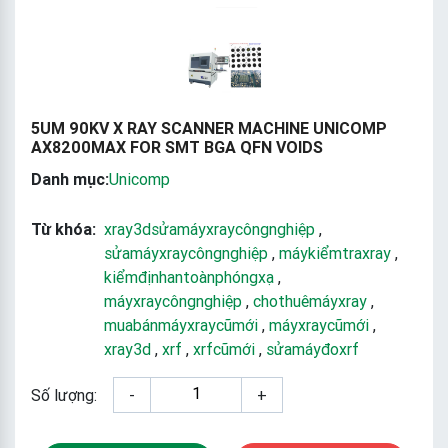
5UM 90KV X RAY SCANNER MACHINE UNICOMP
AX8200MAX FOR SMT BGA QFN VOIDS
Danh mục:
Unicomp
Từ khóa:
xray3dsửamáyxraycôngnghiệp
,
sửamáyxraycôngnghiệp
,
máykiểmtraxray
,
kiểmđịnhantoànphóngxạ
,
máyxraycôngnghiệp
,
chothuêmáyxray
,
muabánmáyxraycũmới
,
máyxraycũmới
,
xray3d
,
xrf
,
xrfcũmới
,
sửamáyđoxrf
Số lượng:
-
+