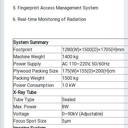
5. Fingerprint Access Management System
6. Real-time Monitoring of Radiation
System Summary
Footprint
1280(W)×1500(D)×1705(H)mm
Machine Weight
1400 kg
Power Supply
AC 110~220V, 50/60Hz
Plywood Packing Size
175(W)×155(D)×200(H)cm
Packing Weight
1500 kg
Power Consumption
1.0 kW
X-Ray Tube
Tube Type
Sealed
Max. Power
8W
Voltage
0~90kV (Adjustable)
Focus Spot Size
5μm
Imaging System