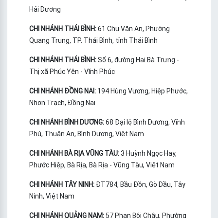
Hải Dương
CHI NHÁNH THÁI BÌNH:
61 Chu Văn An, Phường
Quang Trung, TP. Thái Bình, tỉnh Thái Bình
CHI NHÁNH THÁI BÌNH:
Số 6, đường Hai Bà Trưng -
Thị xã Phúc Yên - Vĩnh Phúc
CHI NHÁNH ĐỒNG NAI:
194 Hùng Vương, Hiệp Phước,
Nhơn Trạch, Đồng Nai
CHI NHÁNH BÌNH DƯƠNG:
68 Đại lộ Bình Dương, Vĩnh
Phú, Thuận An, Bình Dương, Việt Nam
CHI NHÁNH BÀ RỊA VŨNG TÀU:
3 Huỳnh Ngọc Hay,
Phước Hiệp, Bà Rịa, Bà Rịa - Vũng Tàu, Việt Nam
CHI NHÁNH TÂY NINH:
ĐT784, Bầu Đồn, Gò Dầu, Tây
Ninh, Việt Nam
CHI NHÁNH QUẢNG NAM:
57 Phan Bội Châu, Phường