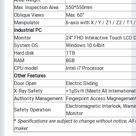
Max. Inspection Area
550*550mm
Oblique Views
Max. 60°
Manipulator
6-axis with X / Y / Z1 / Z2 / T1 
Industrial PC
Monitor
24’’ FHD Interactive Touch LCD D
System OS
Windows 10 64bit
Hard disk
1TB
RAM
8GB
CPU model
Intel i7 Processor
Other Features
Door Open
Electric Sliding
X-Ray Safety
<1μSv/h (Meets All International
Authority Management
Fingerprint Access Magnagement
Electromagnetic Interlock, Warn
Safety Operation
Monitor
*
Specifications are subject to change without notice, All
maker.