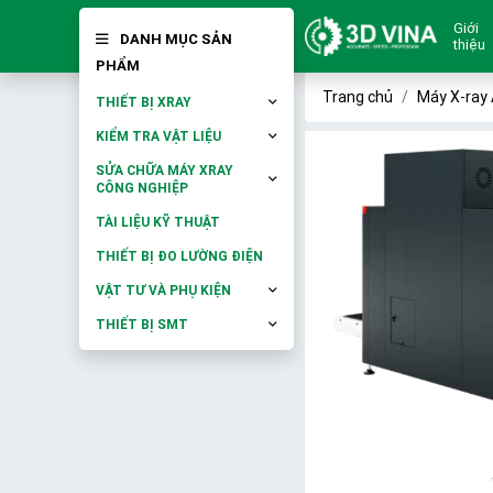
Giới
DANH MỤC SẢN
thiệu
PHẨM
Trang chủ
Máy X-ray 
THIẾT BỊ XRAY
KIỂM TRA VẬT LIỆU
SỬA CHỮA MÁY XRAY
CÔNG NGHIỆP
TÀI LIỆU KỸ THUẬT
THIẾT BỊ ĐO LƯỜNG ĐIỆN
VẬT TƯ VÀ PHỤ KIỆN
THIẾT BỊ SMT