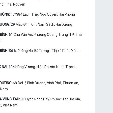
ng, Thái Nguyên
PHÒNG:
47/384 Lạch Tray, Ngô Quyền, Hải Phòng
DƯƠNG:
29 Mạc Đĩnh Chi, Nam Sách, Hải Dương
BÌNH:
61 Chu Văn An, Phường Quang Trung, TP. Thái
ình
BÌNH:
Số 6, đường Hai Bà Trưng - Thị xã Phúc Yên -
 NAI:
194 Hùng Vương, Hiệp Phước, Nhơn Trạch,
 DƯƠNG:
68 Đại lộ Bình Dương, Vĩnh Phú, Thuận An,
t Nam
ỊA VŨNG TÀU:
3 Huỳnh Ngọc Hay, Phước Hiệp, Bà Rịa,
u, Việt Nam