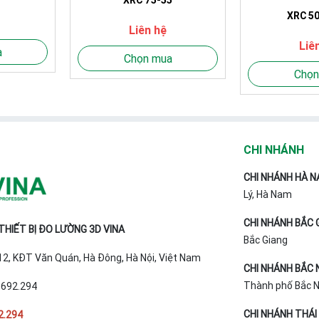
XRC 5
Liên hệ
Liê
a
Chọn mua
Chọn
CHI NHÁNH
CHI NHÁNH HÀ N
Lý, Hà Nam
CHI NHÁNH BẮC 
HIẾT BỊ ĐO LƯỜNG 3D VINA
Bắc Giang
T12, KĐT Văn Quán, Hà Đông, Hà Nội, Việt Nam
CHI NHÁNH BẮC 
Thành phố Bắc Ni
.692.294
CHI NHÁNH THÁI
2.294