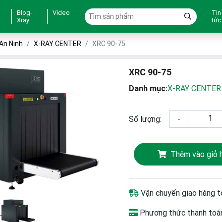
Blog-
Video
Tin
Xray
tức
An Ninh
X-RAY CENTER
XRC 90-75
XRC 90-75
Danh mục:
X-RAY CENTER
Số lượng:
-
Thêm vào giỏ 
Vận chuyển giao hàng t
Phương thức thanh toán