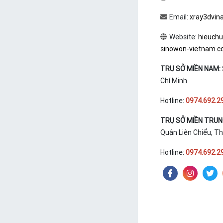
Email:
xray3dvin
Website:
hieuch
sinowon-vietnam.
TRỤ SỞ MIỀN NAM:
Chí Minh
Hotline:
0974.692.2
TRỤ SỞ MIỀN TRU
Quận Liên Chiểu, T
Hotline:
0974.692.2