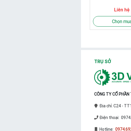
Liên hệ
Chọn mu
TRỤ SỞ
CÔNG TY CỔ PHẦN T
Địa chỉ: C24 - T
Điện thoại: 0974
Hotline:
0974.69