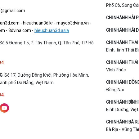
Phố Cò, Sông Cô
a@gmail.com
CHI NHÁNH HẢI 
uan3d.com
-
hieuchuan3d.kr
-
maydo3dvina.vn
-
CHI NHÁNH HẢI 
com
-
3dvina.com
-
hieuchuan3d.asia
CHI NHÁNH THÁI 
Số 5 Đường T5, P. Tây Thạnh, Q. Tân Phú, TP. Hồ
Bình, tỉnh Thái B
CHI NHÁNH THÁI 
94
Vĩnh Phúc
NG
: Số 17, Đường Đồng Khởi, Phường Hòa Minh,
CHI NHÁNH ĐỒNG
hành phố Đà Nẵng, Việt Nam
Đồng Nai
94
CHI NHÁNH BÌNH
Bình Dương, Việ
CHI NHÁNH BÀ R
Bà Rịa - Vũng Tà