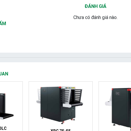
ĐÁNH GIÁ
Chưa có đánh giá nào.
HẨM
UAN
0LC
XRC 75-55