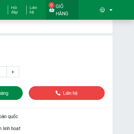
0
GIỎ
Hỏi
Liên
đáp
hệ
HÀNG
+
hàng
Liên hệ
oàn quốc
 linh hoạt