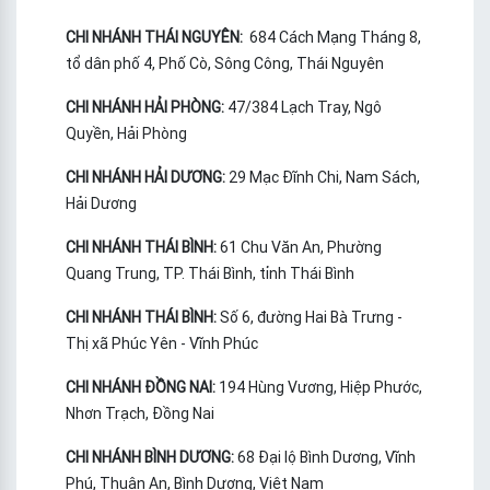
CHI NHÁNH THÁI NGUYÊN:
684 Cách Mạng Tháng 8,
tổ dân phố 4, Phố Cò, Sông Công, Thái Nguyên
CHI NHÁNH HẢI PHÒNG:
47/384 Lạch Tray, Ngô
Quyền, Hải Phòng
CHI NHÁNH HẢI DƯƠNG:
29 Mạc Đĩnh Chi, Nam Sách,
Hải Dương
CHI NHÁNH THÁI BÌNH:
61 Chu Văn An, Phường
Quang Trung, TP. Thái Bình, tỉnh Thái Bình
CHI NHÁNH THÁI BÌNH:
Số 6, đường Hai Bà Trưng -
Thị xã Phúc Yên - Vĩnh Phúc
CHI NHÁNH ĐỒNG NAI:
194 Hùng Vương, Hiệp Phước,
Nhơn Trạch, Đồng Nai
CHI NHÁNH BÌNH DƯƠNG:
68 Đại lộ Bình Dương, Vĩnh
Phú, Thuận An, Bình Dương, Việt Nam