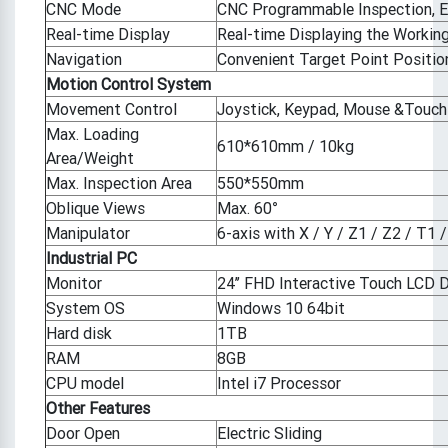
CNC Mode
CNC Programmable Inspection, Ea
Real-time Display
Real-time Displaying the Working 
Navigation
Convenient Target Point Positi
Motion Control System
Movement Control
Joystick, Keypad, Mouse &Touch
Max. Loading
610*610mm / 10kg
Area/Weight
Max. Inspection Area
550*550mm
Oblique Views
Max. 60°
Manipulator
6-axis with X / Y / Z1 / Z2 / T1 
Industrial PC
Monitor
24’’ FHD Interactive Touch LCD D
System OS
Windows 10 64bit
Hard disk
1TB
RAM
8GB
CPU model
Intel i7 Processor
Other Features
Door Open
Electric Sliding