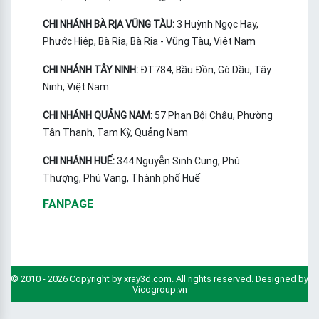
CHI NHÁNH BÀ RỊA VŨNG TÀU:
3 Huỳnh Ngọc Hay,
Phước Hiệp, Bà Rịa, Bà Rịa - Vũng Tàu, Việt Nam
CHI NHÁNH TÂY NINH:
ĐT784, Bầu Đồn, Gò Dầu, Tây
Ninh, Việt Nam
CHI NHÁNH QUẢNG NAM:
57 Phan Bội Châu, Phường
Tân Thạnh, Tam Kỳ, Quảng Nam
CHI NHÁNH HUẾ:
344 Nguyễn Sinh Cung, Phú
Thượng, Phú Vang, Thành phố Huế
FANPAGE
© 2010 - 2026 Copyright by xray3d.com. All rights reserved. Designed by
Vicogroup.vn