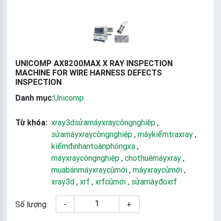
UNICOMP AX8200MAX X RAY INSPECTION
MACHINE FOR WIRE HARNESS DEFECTS
INSPECTION
Danh mục:
Unicomp
Từ khóa:
xray3dsửamáyxraycôngnghiệp
,
sửamáyxraycôngnghiệp
,
máykiểmtraxray
,
kiểmđịnhantoànphóngxạ
,
máyxraycôngnghiệp
,
chothuêmáyxray
,
muabánmáyxraycũmới
,
máyxraycũmới
,
xray3d
,
xrf
,
xrfcũmới
,
sửamáyđoxrf
Số lượng:
-
+