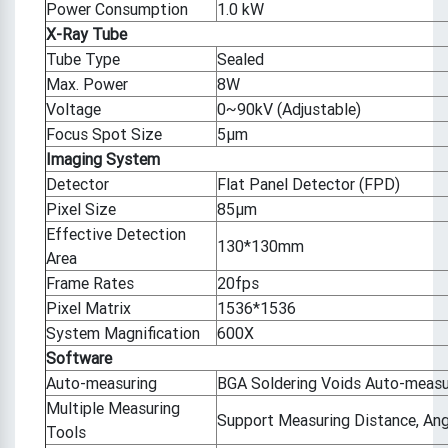
Power Consumption
1.0 kW
X-Ray Tube
Tube Type
Sealed
Max. Power
8W
Voltage
0~90kV (Adjustable)
Focus Spot Size
5μm
Imaging System
Detector
Flat Panel Detector (FPD)
Pixel Size
85μm
Effective Detection
130*130mm
Area
Frame Rates
20fps
Pixel Matrix
1536*1536
System Magnification
600X
Software
Auto-measuring
BGA Soldering Voids Auto-measu
Multiple Measuring
Support Measuring Distance, Angle
Tools