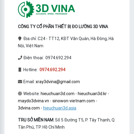
CÔNG TY CỔ PHẦN THIẾT BỊ ĐO LƯỜNG 3D VINA
Địa chỉ: C24 - TT12, KĐT Văn Quán, Hà Đông, Hà
Nội, Việt Nam
Điện thoại: 0974.692.294
Hotline:
0974.692.294
Email:
xray3dvina@gmail.com
Website:
hieuchuan3d.com
-
hieuchuan3d.kr
-
maydo3dvina.vn
-
sinowon-vietnam.com
-
3dvina.com
-
hieuchuan3d.asia
TRỤ SỞ MIỀN NAM:
Số 5 Đường T5, P. Tây Thạnh, Q.
Tân Phú, TP. Hồ Chí Minh