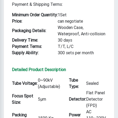
Payment & Shipping Terms:
Minimum Order Quantity:
1Set
Price:
can negotiate
Wooden Case,
Packaging Details:
Waterproof, Anti-collision
Delivery Time:
30 days
Payment Terms:
T/T, L/C
Supply Ability:
300 sets per month
Detailed Product Description
0~90kV
Tube
Tube Voltage:
Sealed
(Adjustable)
Type:
Flat Panel
Focus Spot
5μm
Detector:
Detector
Size:
(FPD)
AC
Packing
Power
1500 Kg
110~220V,