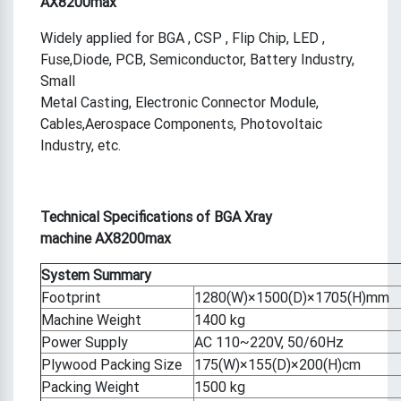
AX8200max
Widely applied for BGA , CSP , Flip Chip, LED ,
Fuse,Diode, PCB, Semiconductor, Battery Industry,
Small
Metal Casting, Electronic Connector Module,
Cables,Aerospace Components, Photovoltaic
Industry, etc.
Technical Specifications of
BGA Xray
machine AX8200max
System Summary
Footprint
1280(W)×1500(D)×1705(H)mm
Machine Weight
1400 kg
Power Supply
AC 110~220V, 50/60Hz
Plywood Packing Size
175(W)×155(D)×200(H)cm
Packing Weight
1500 kg