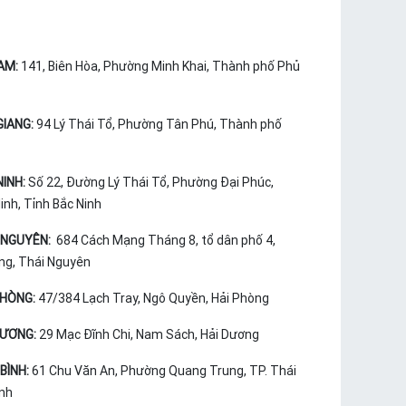
AM:
141, Biên Hòa, Phường Minh Khai, Thành phố Phủ
GIANG:
94 Lý Thái Tổ, Phường Tân Phú, Thành phố
NINH:
Số 22, Đường Lý Thái Tổ, Phường Đại Phúc,
nh, Tỉnh Bắc Ninh
 NGUYÊN:
684 Cách Mạng Tháng 8, tổ dân phố 4,
ng, Thái Nguyên
PHÒNG:
47/384 Lạch Tray, Ngô Quyền, Hải Phòng
DƯƠNG:
29 Mạc Đĩnh Chi, Nam Sách, Hải Dương
BÌNH:
61 Chu Văn An, Phường Quang Trung, TP. Thái
ình