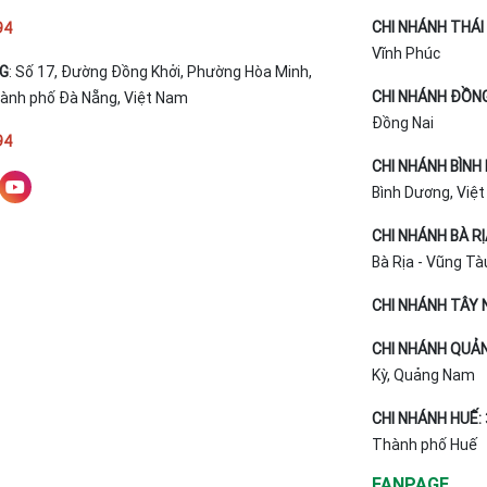
CHI NHÁNH THÁI 
94
Vĩnh Phúc
NG
: Số 17, Đường Đồng Khởi, Phường Hòa Minh,
CHI NHÁNH ĐỒNG
hành phố Đà Nẵng, Việt Nam
Đồng Nai
94
CHI NHÁNH BÌNH
Bình Dương, Việ
CHI NHÁNH BÀ R
Bà Rịa - Vũng Tà
CHI NHÁNH TÂY N
CHI NHÁNH QUẢ
Kỳ, Quảng Nam
CHI NHÁNH HUẾ:
Thành phố Huế
FANPAGE