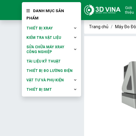
Giới
DANH MỤC SẢN
thiệu
PHẨM
Trang chủ
Máy Đo Độ
THIẾT BỊ XRAY
KIỂM TRA VẬT LIỆU
SỬA CHỮA MÁY XRAY
CÔNG NGHIỆP
TÀI LIỆU KỸ THUẬT
THIẾT BỊ ĐO LƯỜNG ĐIỆN
VẬT TƯ VÀ PHỤ KIỆN
THIẾT BỊ SMT