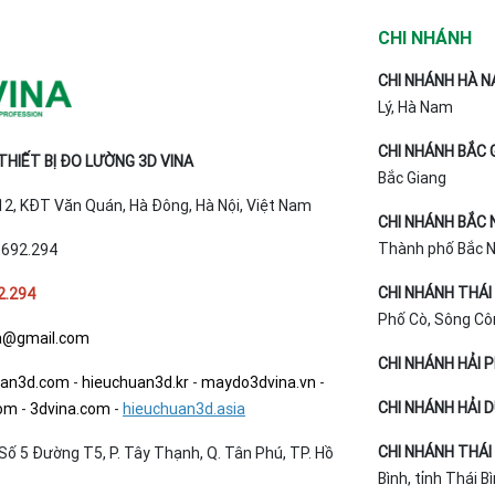
CHI NHÁNH
CHI NHÁNH HÀ N
Lý, Hà Nam
CHI NHÁNH BẮC 
HIẾT BỊ ĐO LƯỜNG 3D VINA
Bắc Giang
T12, KĐT Văn Quán, Hà Đông, Hà Nội, Việt Nam
CHI NHÁNH BẮC 
Thành phố Bắc Ni
.692.294
CHI NHÁNH THÁI
2.294
Phố Cò, Sông Cô
a@gmail.com
CHI NHÁNH HẢI 
uan3d.com
-
hieuchuan3d.kr
-
maydo3dvina.vn
-
CHI NHÁNH HẢI 
com
-
3dvina.com
-
hieuchuan3d.asia
CHI NHÁNH THÁI 
Số 5 Đường T5, P. Tây Thạnh, Q. Tân Phú, TP. Hồ
Bình, tỉnh Thái B