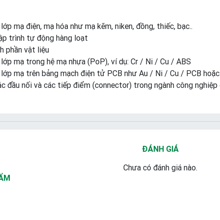
lớp mạ điện, mạ hóa như mạ kẽm, niken, đồng, thiếc, bạc..
ập trình tự động hàng loạt
h phần vật liệu
lớp mạ trong hệ mạ nhựa (PoP), ví dụ: Cr / Ni / Cu / ABS
 lớp mạ trên bảng mạch điện tử PCB như Au / Ni / Cu / PCB hoặc
c đầu nối và các tiếp điểm (connector) trong ngành công nghiệp đ
ĐÁNH GIÁ
Chưa có đánh giá nào.
HẨM