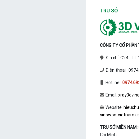
TRỤ SỞ
CÔNG TY CỔ PHẦN T
Địa chỉ: C24 - T
Điện thoại: 0974
Hotline:
0974.69
Email:
xray3dvin
Website:
hieuch
sinowon-vietnam.
TRỤ SỞ MIỀN NAM:
Chí Minh