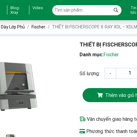
Blog-
Video
Tin
Xray
tức
 Dày Lớp Phủ
Fischer
THIẾT BỊ FISCHERSCOPE X-RAY XDL – XDL
THIẾT BỊ FISCHERSCO
Danh mục:
Fischer
Số lượng:
-
Thêm vào giỏ 
Vận chuyển giao hàng t
Phương thức thanh toán