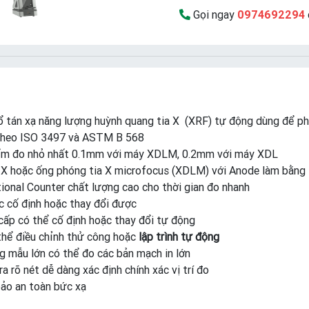
Gọi ngay
0974692294
 tán xạ năng lượng huỳnh quang tia X (XRF) tự động dùng để phân
theo ISO 3497 và ASTM B 568
ểm đo nhỏ nhất 0.1mm với máy XDLM, 0.2mm với máy XDL
 X hoặc ống phóng tia X microfocus (XDLM) với Anode làm bằng
ional Counter chất lượng cao cho thời gian đo nhanh
c cố định hoặc thay đổi được
cấp có thể cố định hoặc thay đổi tự động
thể điều chỉnh thử công hoặc
lập trình tự động
g mẫu lớn có thể đo các bản mạch in lớn
a rõ nét dễ dàng xác định chính xác vị trí đo
bảo an toàn bức xạ