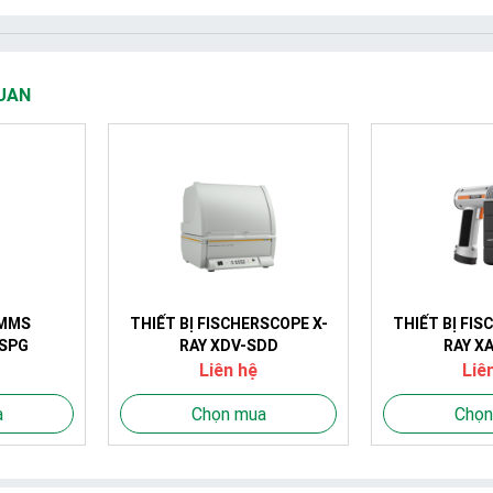
UAN
 MMS
THIẾT BỊ FISCHERSCOPE X-
THIẾT BỊ FIS
 SPG
RAY XDV-SDD
RAY X
Liên hệ
Liê
a
Chọn mua
Chọn