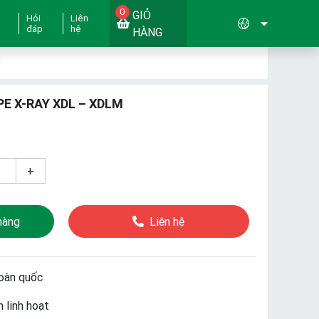
0
GIỎ
Hỏi
Liên
đáp
hệ
HÀNG
M
PE X-RAY XDL – XDLM
+
hàng
Liên hệ
oàn quốc
 linh hoạt