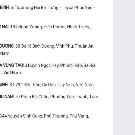
BÌNH:
Số 6, đường Hai Bà Trưng - Thị xã Phúc Yên -
 NAI:
194 Hùng Vương, Hiệp Phước, Nhơn Trạch,
 DƯƠNG:
68 Đại lộ Bình Dương, Vĩnh Phú, Thuận An,
t Nam
ỊA VŨNG TÀU:
3 Huỳnh Ngọc Hay, Phước Hiệp, Bà Rịa,
u, Việt Nam
INH:
ĐT784, Bầu Đồn, Gò Dầu, Tây Ninh, Việt Nam
NG NAM:
57 Phan Bội Châu, Phường Tân Thạnh, Tam
344 Nguyễn Sinh Cung, Phú Thượng, Phú Vang,