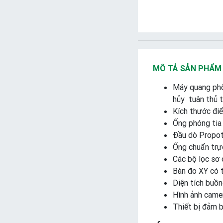
MÔ TẢ SẢN PHẨM
Máy quang phổ
hủy tuân thủ 
Kích thước đi
Ống phóng tia
Đầu dò Propot
Ống chuẩn trự
Các bộ lọc sơ 
Bàn đo XY có 
Diện tích buồn
Hình ảnh camer
Thiết bị đảm 