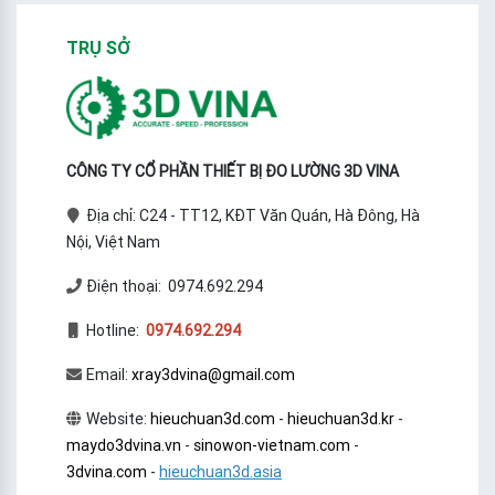
TRỤ SỞ
CÔNG TY CỔ PHẦN THIẾT BỊ ĐO LƯỜNG 3D VINA
Địa chỉ: C24 - TT12, KĐT Văn Quán, Hà Đông, Hà
Nội, Việt Nam
Điện thoại: 0974.692.294
Hotline:
0974.692.294
Email:
xray3dvina@gmail.com
Website:
hieuchuan3d.com
-
hieuchuan3d.kr
-
maydo3dvina.vn
-
sinowon-vietnam.com
-
3dvina.com
-
hieuchuan3d.asia