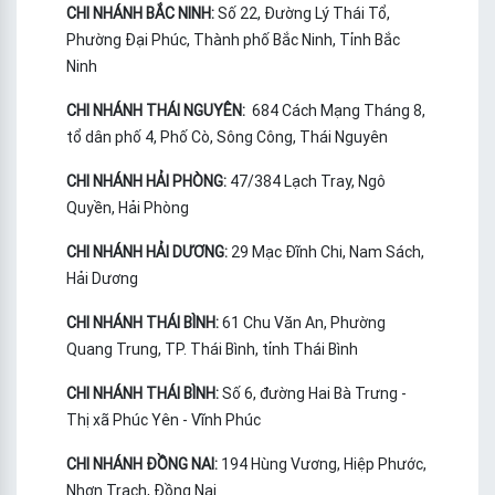
CHI NHÁNH BẮC NINH:
Số 22, Đường Lý Thái Tổ,
Phường Đại Phúc, Thành phố Bắc Ninh, Tỉnh Bắc
Ninh
CHI NHÁNH THÁI NGUYÊN:
684 Cách Mạng Tháng 8,
tổ dân phố 4, Phố Cò, Sông Công, Thái Nguyên
CHI NHÁNH HẢI PHÒNG:
47/384 Lạch Tray, Ngô
Quyền, Hải Phòng
CHI NHÁNH HẢI DƯƠNG:
29 Mạc Đĩnh Chi, Nam Sách,
Hải Dương
CHI NHÁNH THÁI BÌNH:
61 Chu Văn An, Phường
Quang Trung, TP. Thái Bình, tỉnh Thái Bình
CHI NHÁNH THÁI BÌNH:
Số 6, đường Hai Bà Trưng -
Thị xã Phúc Yên - Vĩnh Phúc
CHI NHÁNH ĐỒNG NAI:
194 Hùng Vương, Hiệp Phước,
Nhơn Trạch, Đồng Nai