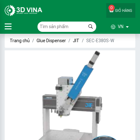
0
GIỎ HÀNG
VN
Trang chủ
Glue Dispenser
JIT
SEC-E380S-W