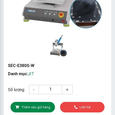
SEC-E380S-W
Danh mục:
JIT
Số lượng:
-
+
Thêm vào giỏ hàng
Liên hệ