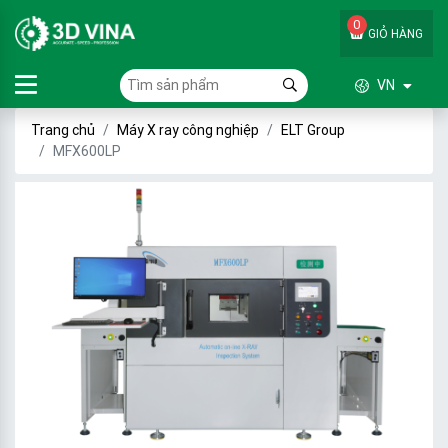
0
GIỎ HÀNG
VN
Trang chủ
Máy X ray công nghiệp
ELT Group
MFX600LP