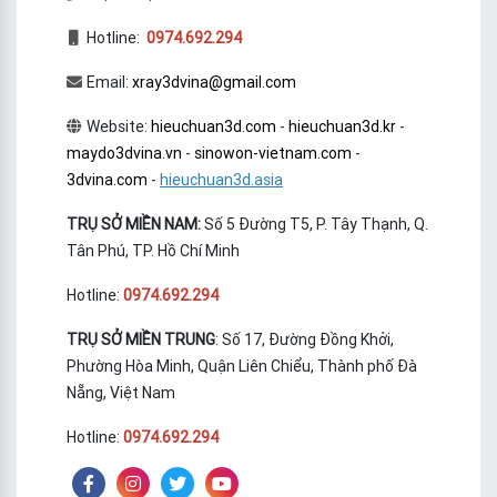
Hotline:
0974.692.294
Email:
xray3dvina@gmail.com
Website:
hieuchuan3d.com
-
hieuchuan3d.kr
-
maydo3dvina.vn
-
sinowon-vietnam.com
-
3dvina.com
-
hieuchuan3d.asia
TRỤ SỞ MIỀN NAM:
Số 5 Đường T5, P. Tây Thạnh, Q.
Tân Phú, TP. Hồ Chí Minh
Hotline:
0974.692.294
TRỤ SỞ MIỀN TRUNG
: Số 17, Đường Đồng Khởi,
Phường Hòa Minh, Quận Liên Chiểu, Thành phố Đà
Nẵng, Việt Nam
Hotline:
0974.692.294