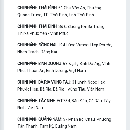
CHI NHÁNH THÁI BÌNH:
61 Chu Văn An, Phường
Quang Trung, TP. Thái Bình, tỉnh Thái Bình
CHI NHÁNH THÁI BÌNH:
Số 6, đường Hai Bà Trưng -
Thị xã Phúc Yên - Vĩnh Phúc
CHI NHÁNH ĐỒNG NAI:
194 Hùng Vương, Hiệp Phước,
Nhơn Trạch, Đồng Nai
CHI NHÁNH BÌNH DƯƠNG:
68 Đại lộ Bình Dương, Vĩnh
Phú, Thuận An, Bình Dương, Việt Nam
CHI NHÁNH BÀ RỊA VŨNG TÀU:
3 Huỳnh Ngọc Hay,
Phước Hiệp, Bà Rịa, Bà Rịa - Vũng Tàu, Việt Nam
CHI NHÁNH TÂY NINH:
ĐT784, Bầu Đồn, Gò Dầu, Tây
Ninh, Việt Nam
CHI NHÁNH QUẢNG NAM:
57 Phan Bội Châu, Phường
Tân Thạnh, Tam Kỳ, Quảng Nam