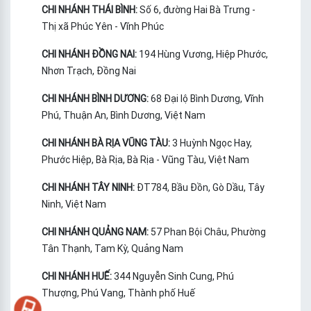
CHI NHÁNH THÁI BÌNH:
Số 6, đường Hai Bà Trưng -
Thị xã Phúc Yên - Vĩnh Phúc
CHI NHÁNH ĐỒNG NAI:
194 Hùng Vương, Hiệp Phước,
Nhơn Trạch, Đồng Nai
CHI NHÁNH BÌNH DƯƠNG:
68 Đại lộ Bình Dương, Vĩnh
Phú, Thuận An, Bình Dương, Việt Nam
CHI NHÁNH BÀ RỊA VŨNG TÀU:
3 Huỳnh Ngọc Hay,
Phước Hiệp, Bà Rịa, Bà Rịa - Vũng Tàu, Việt Nam
CHI NHÁNH TÂY NINH:
ĐT784, Bầu Đồn, Gò Dầu, Tây
Ninh, Việt Nam
CHI NHÁNH QUẢNG NAM:
57 Phan Bội Châu, Phường
Tân Thạnh, Tam Kỳ, Quảng Nam
CHI NHÁNH HUẾ:
344 Nguyễn Sinh Cung, Phú
Thượng, Phú Vang, Thành phố Huế