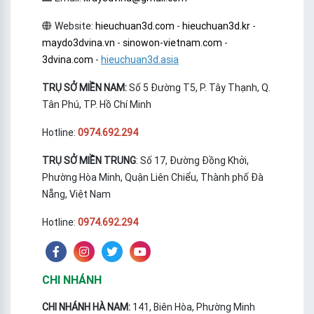
Website:
hieuchuan3d.com
-
hieuchuan3d.kr
-
maydo3dvina.vn
-
sinowon-vietnam.com
-
3dvina.com
-
hieuchuan3d.asia
TRỤ SỞ MIỀN NAM:
Số 5 Đường T5, P. Tây Thạnh, Q.
Tân Phú, TP. Hồ Chí Minh
Hotline:
0974.692.294
TRỤ SỞ MIỀN TRUNG
: Số 17, Đường Đồng Khởi,
Phường Hòa Minh, Quận Liên Chiểu, Thành phố Đà
Nẵng, Việt Nam
Hotline:
0974.692.294
CHI NHÁNH
CHI NHÁNH HÀ NAM:
141, Biên Hòa, Phường Minh