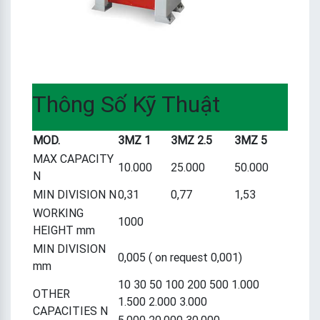
Thông Số Kỹ Thuật
MOD.
3MZ 1
3MZ 2.5
3MZ 5
MAX CAPACITY
10.000
25.000
50.000
N
MIN DIVISION N
0,31
0,77
1,53
WORKING
1000
HEIGHT mm
MIN DIVISION
0,005 ( on request 0,001)
mm
10 30 50 100 200 500 1.000
OTHER
1.500 2.000 3.000
CAPACITIES N
5.000 20.000 30.000