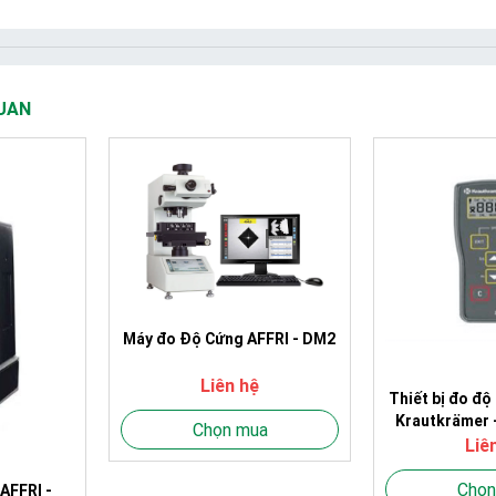
UAN
Máy đo Độ Cứng AFFRI - DM2
Liên hệ
Thiết bị đo đ
Krautkrämer 
Chọn mua
D-
Liê
Chọn
AFFRI -