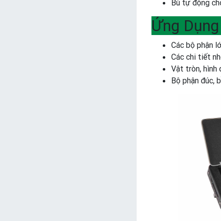
Bù tự động ch
Ứng Dụng
Các bộ phận lớ
Các chi tiết n
Vật tròn, hình 
Bộ phận đúc, b