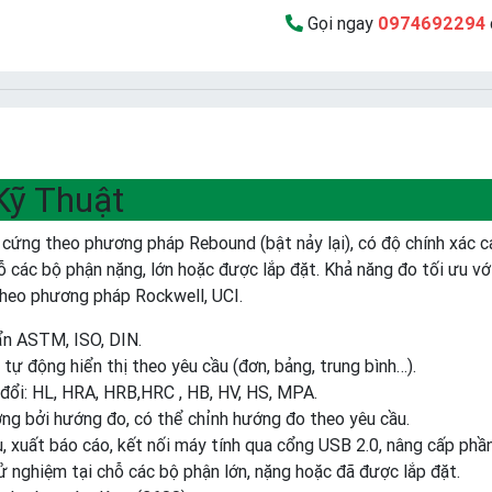
Gọi ngay
0974692294
Kỹ Thuật
 cứng theo phương pháp Rebound (bật nảy lại), có độ chính xác c
ỗ các bộ phận nặng, lớn hoặc được lắp đặt. Khả năng đo tối ưu với 
theo phương pháp Rockwell, UCI.
ẩn ASTM, ISO, DIN.
 tự động hiển thị theo yêu cầu (đơn, bảng, trung bình…).
 đổi: HL, HRA, HRB,HRC , HB, HV, HS, MPA.
ng bởi hướng đo, có thể chỉnh hướng đo theo yêu cầu.
u, xuất báo cáo, kết nối máy tính qua cổng USB 2.0, nâng cấp phầ
 nghiệm tại chỗ các bộ phận lớn, nặng hoặc đã được lắp đặt.