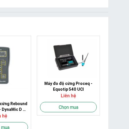
Máy đo độ cứng Proceq -
Equotip 540 UCI
Liên hệ
ộ cứng Rebound
Chọn mua
- DynaMic D &
DL
n hệ
 mua