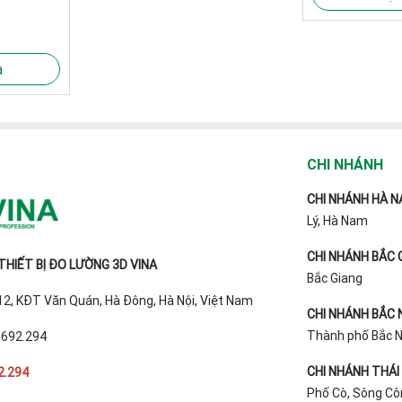
a
CHI NHÁNH
CHI NHÁNH HÀ N
Lý, Hà Nam
CHI NHÁNH BẮC 
HIẾT BỊ ĐO LƯỜNG 3D VINA
Bắc Giang
T12, KĐT Văn Quán, Hà Đông, Hà Nội, Việt Nam
CHI NHÁNH BẮC 
Thành phố Bắc Ni
.692.294
CHI NHÁNH THÁI
2.294
Phố Cò, Sông Cô