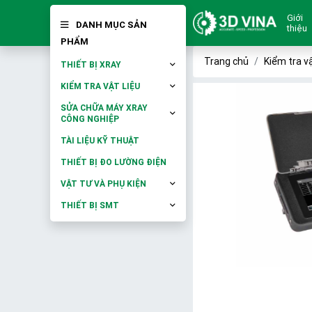
Giới
DANH MỤC SẢN
thiệu
PHẨM
Trang chủ
Kiểm tra vậ
THIẾT BỊ XRAY
KIỂM TRA VẬT LIỆU
SỬA CHỮA MÁY XRAY
CÔNG NGHIỆP
TÀI LIỆU KỸ THUẬT
THIẾT BỊ ĐO LƯỜNG ĐIỆN
VẬT TƯ VÀ PHỤ KIỆN
THIẾT BỊ SMT