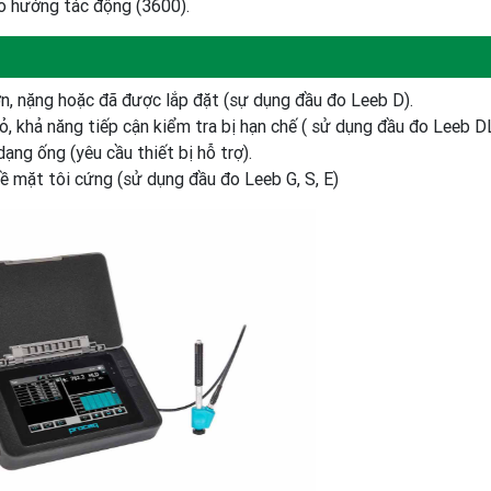
o hướng tác động (3600).
n, nặng hoặc đã được lắp đặt (sự dụng đầu đo Leeb D).
hỏ, khả năng tiếp cận kiểm tra bị hạn chế ( sử dụng đầu đo Leeb DL
dạng ống (yêu cầu thiết bị hỗ trợ).
ề mặt tôi cứng (sử dụng đầu đo Leeb G, S, E)