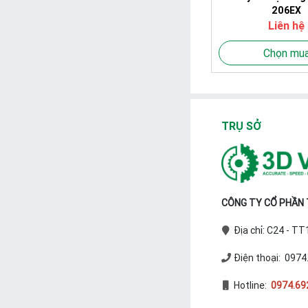
206EX
Liên hệ
Chọn mu
TRỤ SỞ
CÔNG TY CỔ PHẦN T
Địa chỉ: C24 - T
Điện thoại: 0974
Hotline:
0974.69