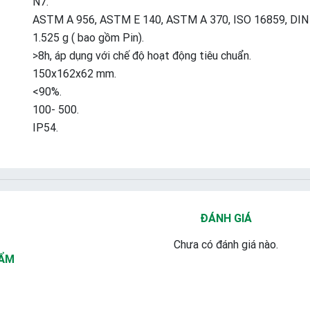
N7.
ASTM A 956, ASTM E 140, ASTM A 370, ISO 16859, DIN 5
1.525 g ( bao gồm Pin).
>8h, áp dụng với chế độ hoạt động tiêu chuẩn.
150x162x62 mm.
<90%.
100- 500.
IP54.
ĐÁNH GIÁ
Chưa có đánh giá nào.
HẨM