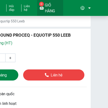
0
GIỎ
Hỏi
Liên
đáp
hệ
HÀNG
Equotip 550 Leeb
OUND PROCEQ - EQUOTIP 550 LEEB
ng (HT)
+
hàng
Liên hệ
oàn quốc
 linh hoạt