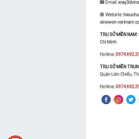
Email:
xray3dvin
Website:
hieuch
sinowon-vietnam.
TRỤ SỞ MIỀN NAM:
Chí Minh
Hotline:
0974.692.2
TRỤ SỞ MIỀN TRU
Quận Liên Chiểu, T
Hotline:
0974.692.2