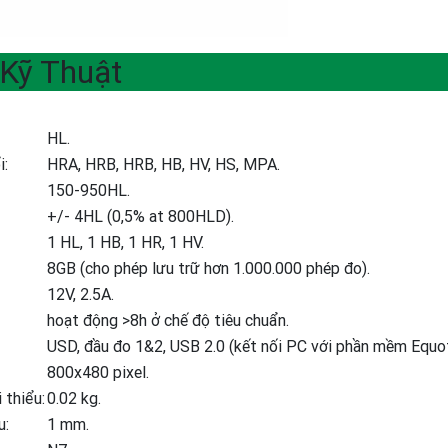
Kỹ Thuật
HL.
i:
HRA, HRB, HRB, HB, HV, HS, MPA.
150-950HL.
+/- 4HL (0,5% at 800HLD).
1 HL, 1 HB, 1 HR, 1 HV.
8GB (cho phép lưu trữ hơn 1.000.000 phép đo).
12V, 2.5A.
hoạt động >8h ở chế độ tiêu chuẩn.
USD, đầu đo 1&2, USB 2.0 (kết nối PC với phần mềm Equoti
800x480 pixel.
 thiểu:
0.02 kg.
u:
1 mm.