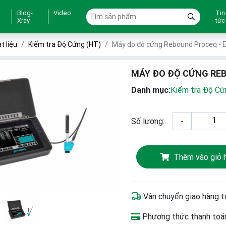
Blog-
Video
Tin
Xray
tức
t liệu
Kiểm tra Độ Cứng (HT)
Máy đo độ cứng Rebound Proceq - 
MÁY ĐO ĐỘ CỨNG REB
Danh mục:
Kiểm tra Độ Cứ
Số lượng:
-
Thêm vào giỏ 
Vận chuyển giao hàng t
Phương thức thanh toán