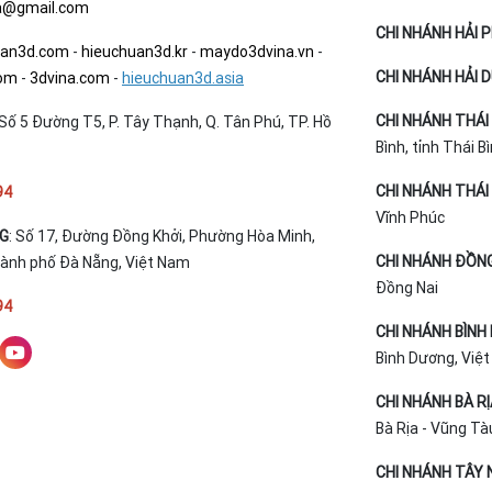
a@gmail.com
CHI NHÁNH HẢI 
uan3d.com
-
hieuchuan3d.kr
-
maydo3dvina.vn
-
CHI NHÁNH HẢI 
com
-
3dvina.com
-
hieuchuan3d.asia
CHI NHÁNH THÁI 
Số 5 Đường T5, P. Tây Thạnh, Q. Tân Phú, TP. Hồ
Bình, tỉnh Thái B
CHI NHÁNH THÁI 
94
Vĩnh Phúc
NG
: Số 17, Đường Đồng Khởi, Phường Hòa Minh,
CHI NHÁNH ĐỒNG
hành phố Đà Nẵng, Việt Nam
Đồng Nai
94
CHI NHÁNH BÌNH
Bình Dương, Việ
CHI NHÁNH BÀ R
Bà Rịa - Vũng Tà
CHI NHÁNH TÂY N