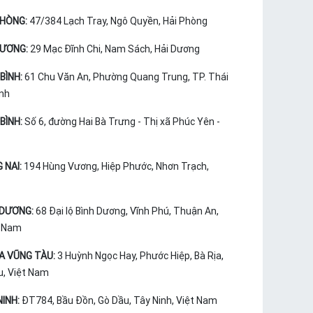
PHÒNG:
47/384 Lạch Tray, Ngô Quyền, Hải Phòng
DƯƠNG:
29 Mạc Đĩnh Chi, Nam Sách, Hải Dương
BÌNH:
61 Chu Văn An, Phường Quang Trung, TP. Thái
ình
BÌNH:
Số 6, đường Hai Bà Trưng - Thị xã Phúc Yên -
 NAI:
194 Hùng Vương, Hiệp Phước, Nhơn Trạch,
 DƯƠNG:
68 Đại lộ Bình Dương, Vĩnh Phú, Thuận An,
t Nam
ỊA VŨNG TÀU:
3 Huỳnh Ngọc Hay, Phước Hiệp, Bà Rịa,
u, Việt Nam
INH:
ĐT784, Bầu Đồn, Gò Dầu, Tây Ninh, Việt Nam