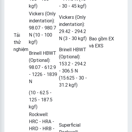
kgf)
- 30 - 45 kgf)
Vickers (Only
Vickers (Only
indentation):
indentation):
98.07 - 980.7
29.42 - 294.2
N (10 - 100
Tải
N (3 - 30 kgf)
Bao gồm EX
kgf)
thử
và EXS
nghiệm
Brinell HBWT
Brinell HBWT
(Optional):
(Optional):
153.2 - 294.2
98.07 - 612.9
- 306.5 N
- 1226 - 1839
(15.625 - 30 -
N
31.2 kgf)
(10 - 62.5 -
125 - 187.5
kgf)
Rockwell:
HRC - HRA -
Superficial
HRD - HRB -
Rockwell: