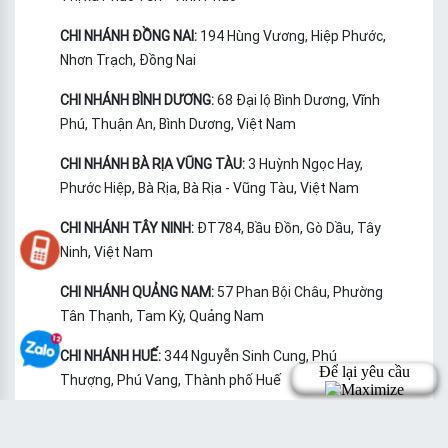
CHI NHÁNH ĐỒNG NAI:
194 Hùng Vương, Hiệp Phước,
Nhơn Trạch, Đồng Nai
CHI NHÁNH BÌNH DƯƠNG:
68 Đại lộ Bình Dương, Vĩnh
Phú, Thuận An, Bình Dương, Việt Nam
CHI NHÁNH BÀ RỊA VŨNG TÀU:
3 Huỳnh Ngọc Hay,
Phước Hiệp, Bà Rịa, Bà Rịa - Vũng Tàu, Việt Nam
CHI NHÁNH TÂY NINH:
ĐT784, Bầu Đồn, Gò Dầu, Tây
Ninh, Việt Nam
CHI NHÁNH QUẢNG NAM:
57 Phan Bội Châu, Phường
Tân Thạnh, Tam Kỳ, Quảng Nam
CHI NHÁNH HUẾ:
344 Nguyễn Sinh Cung, Phú
Thượng, Phú Vang, Thành phố Huế
FANPAGE