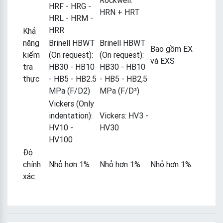
HRF - HRG -
HRN + HRT
HRL - HRM -
HRR
Khả
năng
Brinell HBWT
Brinell HBWT
Bao gồm EX
kiểm
(On request):
(On request):
và EXS
tra
HB30 - HB10
HB30 - HB10
thực
- HB5 - HB2.5
- HB5 - HB2,5
MPa (F/D2)
MPa (F/D²)
Vickers (Only
indentation):
Vickers: HV3 -
HV10 -
HV30
HV100
Độ
chính
Nhỏ hơn 1%
Nhỏ hơn 1%
Nhỏ hơn 1%
xác