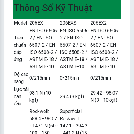
Thông Số Kỹ Thuật
Model
206EX
206EXS
206EX2
EN-ISO 6506-
EN-ISO 6506-
EN-ISO 6506-
Tiêu
2 / EN-ISO
2 / EN-ISO
2 / EN-ISO
chuẩn
6507-2 / EN-
6507-2 / EN-
6507-2 / EN-
đáp
ISO 6508-2 /
ISO 6508-2 /
ISO 6508-2 /
ứng
ASTM E-18 /
ASTM E-18 /
ASTM E-18 /
ASTM E-10
ASTM E-10
ASTM E-10
Độ cao
0/215mm
0/215mm
0/215mm
nâng
Lực tải
98.1 N (10
29.42 - 98.07
ban
29.4 (3 kgf)
kgf)
N (3 - 10kgf)
đầu
Rockwell:
Superficial
588.4 - 980.7
Rockwell:
- 1471 N (60 -
147.1 - 294.2
100 - 150
- 441.3 N (15