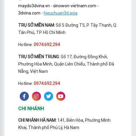
maydo3dvina.vn
-
sinowon-vietnam.com
-
3dvina.com
-
hieuchuan3d.asia
TRỤ SỞ MIỀN NAM:
Số 5 Đường T5, P. Tây Thạnh, Q.
Tân Phú, TP. Hồ Chí Minh
Hotline:
0974.692.294
TRỤ SỞ MIỀN TRUNG
: Số 17, Đường Đồng Khởi,
Phường Hòa Minh, Quận Liên Chiểu, Thành phố Đà
Nẵng, Việt Nam
Hotline:
0974.692.294
CHI NHÁNH
CHI NHÁNH HÀ NAM:
141, Biên Hòa, Phường Minh
Khai, Thành phố Phủ Lý, Hà Nam