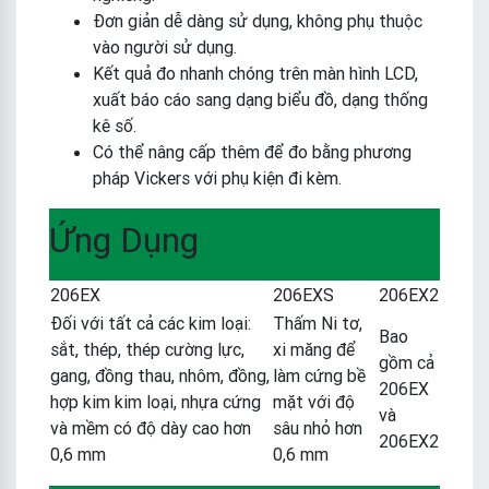
Đơn giản dễ dàng sử dụng, không phụ thuộc
vào người sử dụng.
Kết quả đo nhanh chóng trên màn hình LCD,
xuất báo cáo sang dạng biểu đồ, dạng thống
kê số.
Có thể nâng cấp thêm để đo bằng phương
pháp Vickers với phụ kiện đi kèm.
Ứng Dụng
206EX
206EXS
206EX2
Đối với tất cả các kim loại:
Thấm Ni tơ,
Bao
sắt, thép, thép cường lực,
xi măng để
gồm cả
gang, đồng thau, nhôm, đồng,
làm cứng bề
206EX
hợp kim kim loại, nhựa cứng
mặt với độ
và
và mềm có độ dày cao hơn
sâu nhỏ hơn
206EX2
0,6 mm
0,6 mm