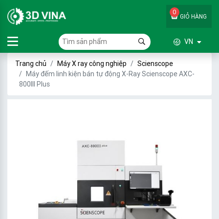
0
GIỎ HÀNG
VN
Trang chủ
Máy X ray công nghiệp
Scienscope
Máy đếm linh kiện bán tự động X-Ray Scienscope AXC-
800III Plus