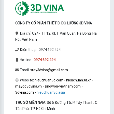
CÔNG TY CỔ PHẦN THIẾT BỊ ĐO LƯỜNG 3D VINA
Địa chỉ: C24 - TT12, KĐT Văn Quán, Hà Đông, Hà
Nội, Việt Nam
Điện thoại: 0974.692.294
Hotline:
0974.692.294
Email:
xray3dvina@gmail.com
Website:
hieuchuan3d.com
-
hieuchuan3d.kr
-
maydo3dvina.vn
-
sinowon-vietnam.com
-
3dvina.com
-
hieuchuan3d.asia
TRỤ SỞ MIỀN NAM:
Số 5 Đường T5, P. Tây Thạnh, Q.
Tân Phú, TP. Hồ Chí Minh