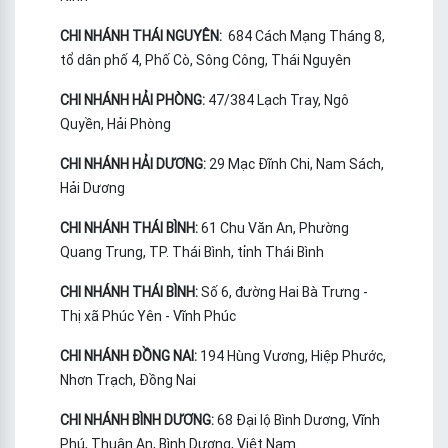
CHI NHÁNH THÁI NGUYÊN:
684 Cách Mạng Tháng 8,
tổ dân phố 4, Phố Cò, Sông Công, Thái Nguyên
CHI NHÁNH HẢI PHÒNG:
47/384 Lạch Tray, Ngô
Quyền, Hải Phòng
CHI NHÁNH HẢI DƯƠNG:
29 Mạc Đĩnh Chi, Nam Sách,
Hải Dương
CHI NHÁNH THÁI BÌNH:
61 Chu Văn An, Phường
Quang Trung, TP. Thái Bình, tỉnh Thái Bình
CHI NHÁNH THÁI BÌNH:
Số 6, đường Hai Bà Trưng -
Thị xã Phúc Yên - Vĩnh Phúc
CHI NHÁNH ĐỒNG NAI:
194 Hùng Vương, Hiệp Phước,
Nhơn Trạch, Đồng Nai
CHI NHÁNH BÌNH DƯƠNG:
68 Đại lộ Bình Dương, Vĩnh
Phú, Thuận An, Bình Dương, Việt Nam