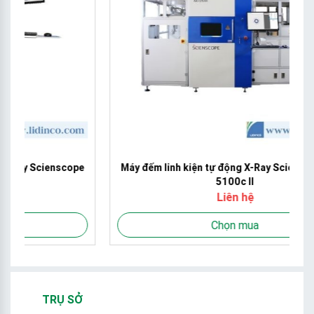
pe
Máy đếm linh kiện tự động X-Ray Scienscope AXI-
5100c II
Liên hệ
Chọn mua
TRỤ SỞ