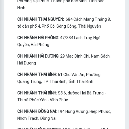
Phường Đại Phúc, Thành phố Bắc Ninh, Tỉnh Bắc
Ninh
CHI NHÁNH THÁI NGUYÊN:
684 Cách Mạng Tháng 8,
tổ dân phố 4, Phố Cò, Sông Công, Thái Nguyên
CHI NHÁNH HẢI PHÒNG:
47/384 Lạch Tray, Ngô
Quyền, Hải Phòng
CHI NHÁNH HẢI DƯƠNG:
29 Mạc Đĩnh Chi, Nam Sách,
Hải Dương
CHI NHÁNH THÁI BÌNH:
61 Chu Văn An, Phường
Quang Trung, TP. Thái Bình, tỉnh Thái Bình
CHI NHÁNH THÁI BÌNH:
Số 6, đường Hai Bà Trưng -
Thị xã Phúc Yên - Vĩnh Phúc
CHI NHÁNH ĐỒNG NAI:
194 Hùng Vương, Hiệp Phước,
Nhơn Trạch, Đồng Nai