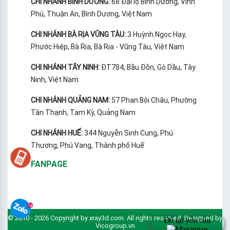
CHI NHÁNH BÌNH DƯƠNG:
68 Đại lộ Bình Dương, Vĩnh
Phú, Thuận An, Bình Dương, Việt Nam
CHI NHÁNH BÀ RỊA VŨNG TÀU:
3 Huỳnh Ngọc Hay,
Phước Hiệp, Bà Rịa, Bà Rịa - Vũng Tàu, Việt Nam
CHI NHÁNH TÂY NINH:
ĐT784, Bầu Đồn, Gò Dầu, Tây
Ninh, Việt Nam
CHI NHÁNH QUẢNG NAM:
57 Phan Bội Châu, Phường
Tân Thạnh, Tam Kỳ, Quảng Nam
CHI NHÁNH HUẾ:
344 Nguyễn Sinh Cung, Phú
Thượng, Phú Vang, Thành phố Huế
FANPAGE
© 2010 - 2026 Copyright by xray3d.com. All rights reserved. Designed by
Vicogroup.vn