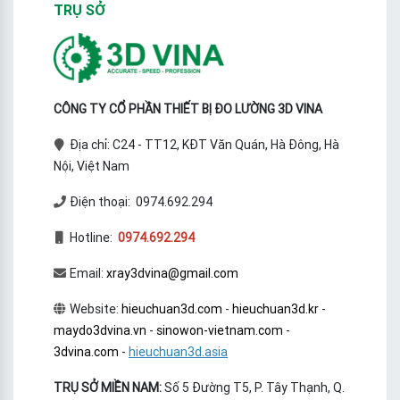
TRỤ SỞ
CÔNG TY CỔ PHẦN THIẾT BỊ ĐO LƯỜNG 3D VINA
Địa chỉ: C24 - TT12, KĐT Văn Quán, Hà Đông, Hà
Nội, Việt Nam
Điện thoại: 0974.692.294
Hotline:
0974.692.294
Email:
xray3dvina@gmail.com
Website:
hieuchuan3d.com
-
hieuchuan3d.kr
-
maydo3dvina.vn
-
sinowon-vietnam.com
-
3dvina.com
-
hieuchuan3d.asia
TRỤ SỞ MIỀN NAM:
Số 5 Đường T5, P. Tây Thạnh, Q.