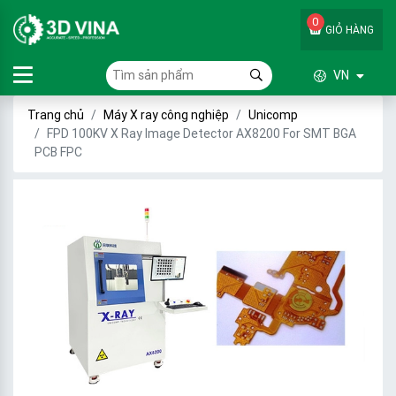
0
GIỎ HÀNG
VN
Trang chủ
Máy X ray công nghiệp
Unicomp
FPD 100KV X Ray Image Detector AX8200 For SMT BGA
PCB FPC