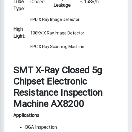
Tube
Closed
< 1uSv/h
Leakage:
Type:
FPD X Ray Image Detector
High
100KV X Ray Image Detector
Light:
FPC X Ray Scanning Machine
SMT X-Ray Closed 5g
Chipset Electronic
Resistance Inspection
Machine AX8200
Applications
BGA Inspection