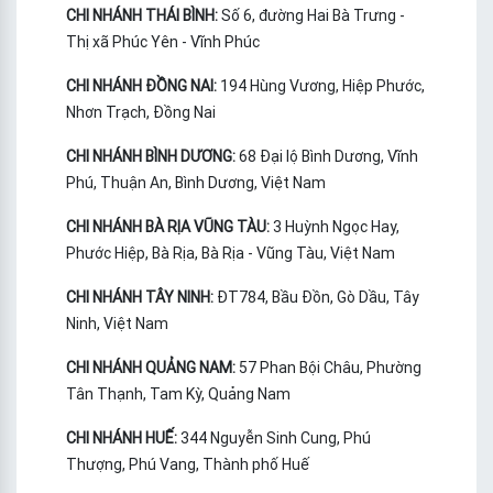
CHI NHÁNH THÁI BÌNH:
Số 6, đường Hai Bà Trưng -
Thị xã Phúc Yên - Vĩnh Phúc
CHI NHÁNH ĐỒNG NAI:
194 Hùng Vương, Hiệp Phước,
Nhơn Trạch, Đồng Nai
CHI NHÁNH BÌNH DƯƠNG:
68 Đại lộ Bình Dương, Vĩnh
Phú, Thuận An, Bình Dương, Việt Nam
CHI NHÁNH BÀ RỊA VŨNG TÀU:
3 Huỳnh Ngọc Hay,
Phước Hiệp, Bà Rịa, Bà Rịa - Vũng Tàu, Việt Nam
CHI NHÁNH TÂY NINH:
ĐT784, Bầu Đồn, Gò Dầu, Tây
Ninh, Việt Nam
CHI NHÁNH QUẢNG NAM:
57 Phan Bội Châu, Phường
Tân Thạnh, Tam Kỳ, Quảng Nam
CHI NHÁNH HUẾ:
344 Nguyễn Sinh Cung, Phú
Thượng, Phú Vang, Thành phố Huế