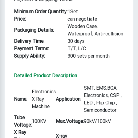
Minimum Order Quantity:
1Set
Price:
can negotiate
Wooden Case,
Packaging Details:
Waterproof, Anti-collision
Delivery Time:
30 days
Payment Terms:
T/T, L/C
Supply Ability:
300 sets per month
Detailed Product Description
SMT, EMS,BGA,
Electronics
Electronics, CSP ,
Name:
X Ray
Application:
LED , Flip Chip ,
Machine
Semiconductor
Tube
100KV
Max.Voltage:
90kV/100kV
Voltage:
X Ray
X-ray