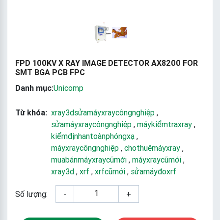
FPD 100KV X RAY IMAGE DETECTOR AX8200 FOR
SMT BGA PCB FPC
Danh mục:
Unicomp
Từ khóa:
xray3dsửamáyxraycôngnghiệp
,
sửamáyxraycôngnghiệp
,
máykiểmtraxray
,
kiểmđịnhantoànphóngxạ
,
máyxraycôngnghiệp
,
chothuêmáyxray
,
muabánmáyxraycũmới
,
máyxraycũmới
,
xray3d
,
xrf
,
xrfcũmới
,
sửamáyđoxrf
Số lượng:
-
+