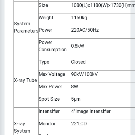
Size
1080(L)x1180(W)x1730(H)m
Weight
1150kg
System
Power
220AC/50Hz
Parameters
Power
0.8kW
Consumption
Type
Closed
Max.Voltage
90kV/100kV
X-ray Tube
Max.Power
8W
Spot Size
5μm
Intensifier
4"Image Intensifier
X-ray
Monitor
22"LCD
System