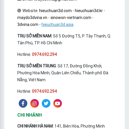
Website:
hieuchuan3d.com
-
hieuchuan3d.kr
-
maydo3dvina.vn
-
sinowon-vietnam.com
-
3dvina.com
-
hieuchuan3d.asia
TRỤ SỞ MIỀN NAM:
Số 5 Đường T5, P. Tây Thạnh, Q.
Tân Phú, TP. Hồ Chí Minh
Hotline:
0974.692.294
TRỤ SỞ MIỀN TRUNG
: Số 17, Đường Đồng Khởi,
Phường Hòa Minh, Quận Liên Chiểu, Thành phố Đà
Nẵng, Việt Nam
Hotline:
0974.692.294
CHI NHÁNH
CHI NHÁNH HÀ NAM:
141, Biên Hòa, Phường Minh