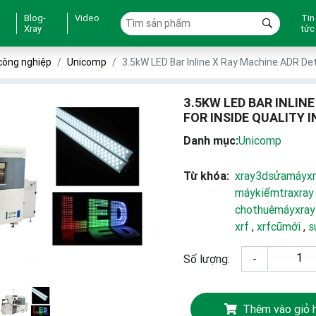
Blog-
Video
Tin
Xray
tức
công nghiệp
Unicomp
3.5kW LED Bar Inline X Ray Machine ADR Det
3.5KW LED BAR INLIN
FOR INSIDE QUALITY 
Danh mục:
Unicomp
Từ khóa:
xray3dsửamáyxr
máykiểmtraxray
chothuêmáyxray
xrf
,
xrfcũmới
,
s
Số lượng:
-
Thêm vào giỏ 