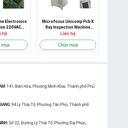
ne Electronics
Microfocus Unicomp Pcb X
ine 220VAC
Ray Inspection Machine
BGA For PCBA
1080mmx1180mmx1730mm
n hệ
Liên hệ
 mua
Chọn mua
AM:
141, Biên Hòa, Phường Minh Khai, Thành phố Phủ
GIANG:
94 Lý Thái Tổ, Phường Tân Phú, Thành phố
NINH:
Số 22, Đường Lý Thái Tổ, Phường Đại Phúc,