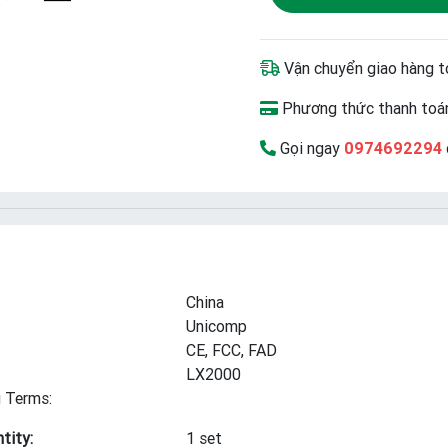
Vận chuyển giao hàng t
Phương thức thanh toán
Gọi ngay
0974692294
China
Unicomp
CE, FCC, FAD
LX2000
 Terms:
tity:
1 set