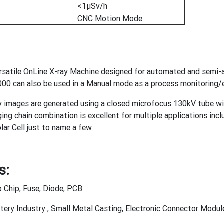
<1μSv/h
CNC Motion Mode
rsatile OnLine X-ray Machine designed for automated and semi-a
2000 can also be used in a Manual mode as a process monitoring/
ay images are generated using a closed microfocus 130kV tube wi
ging chain combination is excellent for multiple applications in
ar Cell just to name a few.
ns:
p Chip, Fuse, Diode, PCB
tery Industry , Small Metal Casting, Electronic Connector Modul