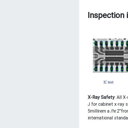
Inspection 
X-Ray Safety
: All 
J for cabinet x-ray
5millirem a /hr.2"fr
international standa