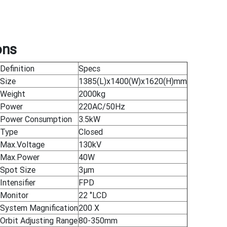
n
ons
Definition
Specs
Size
1385(L)x1400(W)x1620(H)mm
Weight
2000kg
Power
220AC/50Hz
Power Consumption
3.5kW
Type
Closed
Max.Voltage
130kV
Max.Power
40W
Spot Size
3μm
Intensifier
FPD
Monitor
22 ‘’LCD
System Magnification
200 X
Orbit Adjusting Range
80-350mm