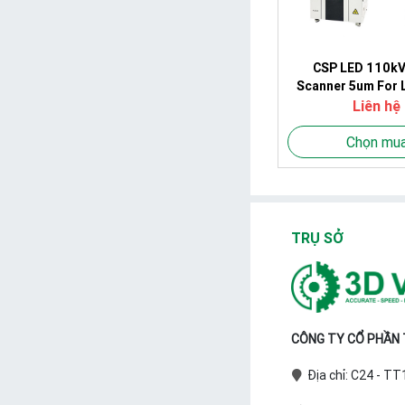
CSP LED 110kV
Scanner 5um For 
PCBA Solder
Liên hệ
Chọn mu
TRỤ SỞ
CÔNG TY CỔ PHẦN T
Địa chỉ: C24 - T