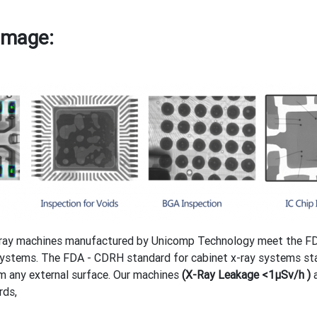
image:
X-ray machines manufactured by Unicomp Technology meet the 
 systems. The FDA - CDRH standard for cabinet x-ray systems stat
om any external surface. Our machines
(
X-Ray Leakage <1μSv/h
)
a
rds,