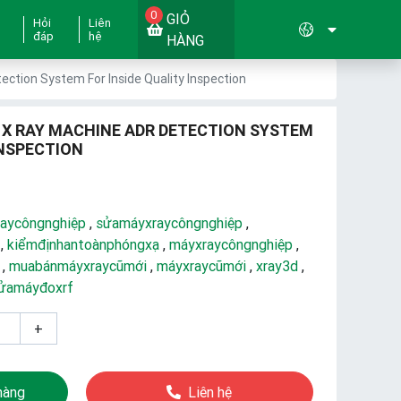
0
GIỎ
Hỏi
Liên
đáp
hệ
HÀNG
ection System For Inside Quality Inspection
E X RAY MACHINE ADR DETECTION SYSTEM
INSPECTION
aycôngnghiệp
,
sửamáyxraycôngnghiệp
,
,
kiểmđịnhantoànphóngxạ
,
máyxraycôngnghiệp
,
,
muabánmáyxraycũmới
,
máyxraycũmới
,
xray3d
,
ửamáyđoxrf
+
hàng
Liên hệ