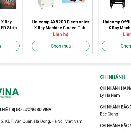
 X Ray
Unicomp AX8200 Electronics
Unicomp Offli
LED Strip
X Ray Machine Closed Tube
X Ray Mach
ing
Cable Harness Connectors
CX3000 EMS 
Liên hệ
Liê
a
Chọn mua
Chọn
CHI NHÁNH
CHI NHÁNH HÀ N
Lý, Hà Nam
CHI NHÁNH BẮC 
HIẾT BỊ ĐO LƯỜNG 3D VINA
Bắc Giang
T12, KĐT Văn Quán, Hà Đông, Hà Nội, Việt Nam
CHI NHÁNH BẮC 