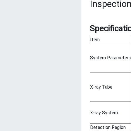
Inspectio
Specificati
Item
System Parameters
X-ray Tube
X-ray System
Detection Region