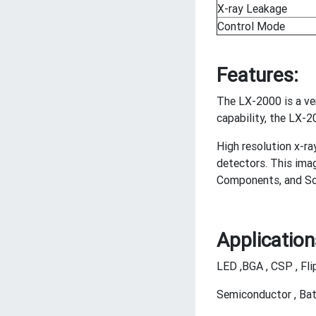
X-ray Leakage
Control Mode
Features:
The LX-2000 is a ve
capability, the LX-
High resolution x-r
detectors. This ima
Components, and Sol
Applicatio
LED ,BGA , CSP , Fli
Semiconductor , Bat