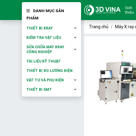
Giới
DANH MỤC SẢN
thiệu
PHẨM
Trang chủ
Máy X ray 
THIẾT BỊ XRAY
KIỂM TRA VẬT LIỆU
SỬA CHỮA MÁY XRAY
CÔNG NGHIỆP
TÀI LIỆU KỸ THUẬT
THIẾT BỊ ĐO LƯỜNG ĐIỆN
VẬT TƯ VÀ PHỤ KIỆN
THIẾT BỊ SMT