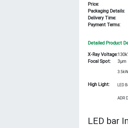
Price:
Packaging Details:
Delivery Time:
Payment Terms:
Detailed Product De
X-Ray Voltage:
130k
Focal Spot:
3μm
3.5kW
High Light:
LED B
ADR D
LED bar In